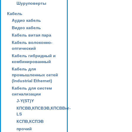
Шуруповерты
Кабель
Аудио кабель
Видео кабель
Кабель витая пара
Кабель волоконно-
оптический
Кабель гибридный и
комбинированный
Кабель для
промышленных сетей
(Industrial Ethernet)
Кабель для систем
сигнализации
J-Y(ST)Y
КПСВВ,КПСВЭВ,КПСВВнг-
LS
КСПВ,КСПЭВ
прочий