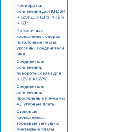
Поовороты,
сочленения для KHZSP,
KHZSPZ, KHZPS, KHZ и
KHZP
Потолочные
кронштейны, опоры,
потолочные платы,
укосины, соединители
шин
Соединители,
сочленения,
повороты, связи для
KHZV и KHZPV
Соединители,
сочленения,
профильные прижимы
41, угловые платы
Стеновые
кронштейны,
торцевые заглушки,
монтажные платы,