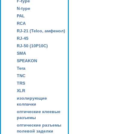
F-type
N-type
PAL
RCA
RJ-21 (Telco, амфенол)
RJ-45
RJ-50 (10P10C)
SMA
SPEAKON
Tera
TNC
TRS
XLR
изолирующие
колпачки
оптические клеевые
разъемы
оптические разъемы
полевой заделки