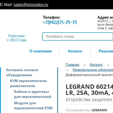
E-Mail:
sales@provodov.ru
Телефон:
Адрес м
+7(8422)75-29-39
432072, г. 
пр-кт Фила
этаж 2, оф
Работаем
с 2012 года
О компании
Каталог
Решен
Главная
→
Каталог
→
→
Низковольтное оборудо
Активное сетевое
Дифференциальный выключат
оборудование
KVM переключатели,
LEGRAND 6021
разветвители
LR, 25A, 30mA,
Кабели и адаптеры
для переключателей
Устройства защитног
Модули для
переключателей KVM
Производитель:
LEGRAND