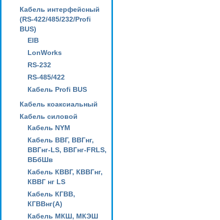
Кабель интерфейсный
(RS-422/485/232/Profi
BUS)
EIB
LonWorks
RS-232
RS-485/422
Кабель Profi BUS
Кабель коаксиальный
Кабель силовой
Кабель NYM
Кабель ВВГ, ВВГнг,
ВВГнг-LS, ВВГнг-FRLS,
ВБбШв
Кабель КВВГ, КВВГнг,
КВВГ нг LS
Кабель КГВВ,
КГВВнг(А)
Кабель МКШ, МКЭШ