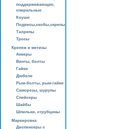
поддерживающие,
спиральные
Коуши
Подвесы,скобы,скрепы
Талрепы
Тросы
Крепеж и метизы
Анкеры
Винты, болты
Гайки
Дюбели
Рым-болты, рым-гайки
Саморезы, шурупы
Спейсеры
Шайбы
Шпильки, струбцины
Маркировка
Диспенсеры с