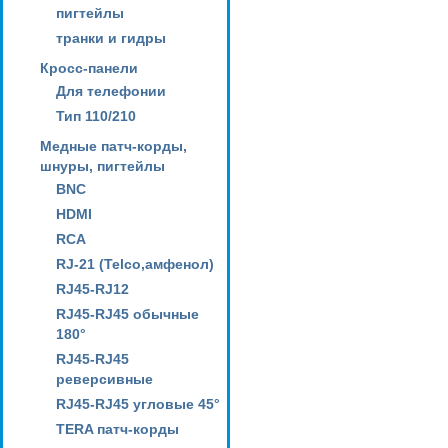
пигтейлы
транки и гидры
Кросс-панели
Для телефонии
Тип 110/210
Медные патч-корды,
шнуры, пигтейлы
BNC
HDMI
RCA
RJ-21 (Telco,амфенол)
RJ45-RJ12
RJ45-RJ45 обычные
180°
RJ45-RJ45
реверсивные
RJ45-RJ45 угловые 45°
TERA патч-корды