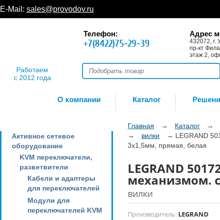
E-Mail:
sales@provodov.ru
Телефон:
Адрес м
+7(8422)75-29-39
432072, г. 
пр-кт Фила
этаж 2, оф
Работаем
с 2012 года
О компании
Каталог
Решен
Главная
→
Каталог
→
→
вилки
→
LEGRAND 5017
Активное сетевое
3х1,5мм, прямая, белая
оборудование
KVM переключатели,
LEGRAND 50172
разветвители
механизмом. с
Кабели и адаптеры
для переключателей
вилки
Модули для
переключателей KVM
Производитель:
LEGRAND