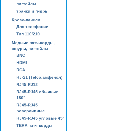
пигтейлы
транки и гидры
Кросс-панели
Для телефонии
Тип 110/210
Медные патч-корды,
шнуры, пигтейлы
BNC
HDMI
RCA
RJ-21 (Telco,амфенол)
RJ45-RJ12
RJ45-RJ45 обычные
180°
RJ45-RJ45
реверсивные
RJ45-RJ45 угловые 45°
TERA патч-корды