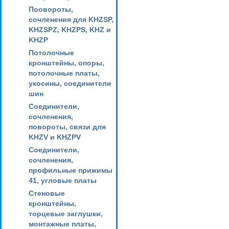
Поовороты,
сочленения для KHZSP,
KHZSPZ, KHZPS, KHZ и
KHZP
Потолочные
кронштейны, опоры,
потолочные платы,
укосины, соединители
шин
Соединители,
сочленения,
повороты, связи для
KHZV и KHZPV
Соединители,
сочленения,
профильные прижимы
41, угловые платы
Стеновые
кронштейны,
торцевые заглушки,
монтажные платы,