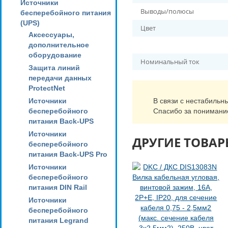
Источники
Выводы/полюсы
бесперебойного питания
(UPS)
Цвет
Аксессуары,
дополнительное
оборудование
Номинальный ток
Защита линий
передачи данных
ProtectNet
Источники
В связи с нестабильн
бесперебойного
Спасибо за понимани
питания Back-UPS
Источники
ДРУГИЕ ТОВАР
бесперебойного
питания Back-UPS Pro
Источники
бесперебойного
питания DIN Rail
Источники
бесперебойного
питания Legrand