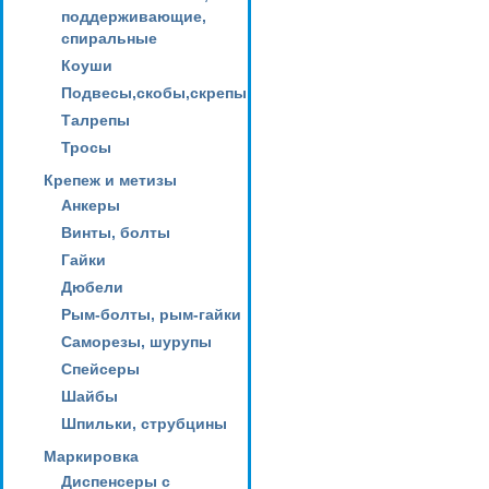
поддерживающие,
спиральные
Коуши
Подвесы,скобы,скрепы
Талрепы
Тросы
Крепеж и метизы
Анкеры
Винты, болты
Гайки
Дюбели
Рым-болты, рым-гайки
Саморезы, шурупы
Спейсеры
Шайбы
Шпильки, струбцины
Маркировка
Диспенсеры с