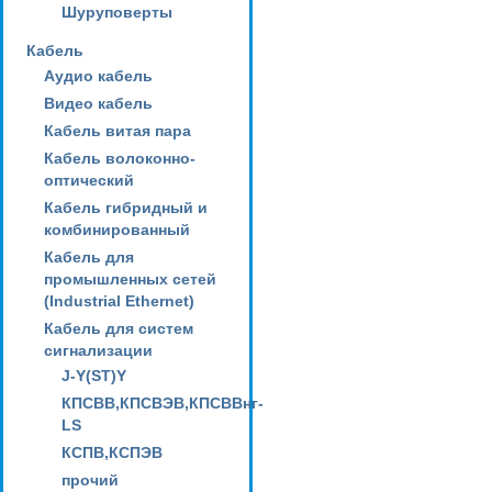
Шуруповерты
Кабель
Аудио кабель
Видео кабель
Кабель витая пара
Кабель волоконно-
оптический
Кабель гибридный и
комбинированный
Кабель для
промышленных сетей
(Industrial Ethernet)
Кабель для систем
сигнализации
J-Y(ST)Y
КПСВВ,КПСВЭВ,КПСВВнг-
LS
КСПВ,КСПЭВ
прочий