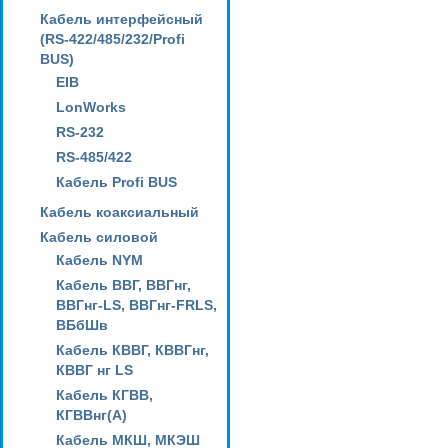
Кабель интерфейсный
(RS-422/485/232/Profi
BUS)
EIB
LonWorks
RS-232
RS-485/422
Кабель Profi BUS
Кабель коаксиальный
Кабель силовой
Кабель NYM
Кабель ВВГ, ВВГнг,
ВВГнг-LS, ВВГнг-FRLS,
ВБбШв
Кабель КВВГ, КВВГнг,
КВВГ нг LS
Кабель КГВВ,
КГВВнг(А)
Кабель МКШ, МКЭШ