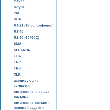
F-type
N-type
PAL
RCA
RJ-21 (Telco, амфенол)
RJ-45
RJ-50 (10P10C)
SMA
SPEAKON
Tera
TNC
TRS
XLR
изолирующие
колпачки
оптические клеевые
разъемы
оптические разъемы
полевой заделки