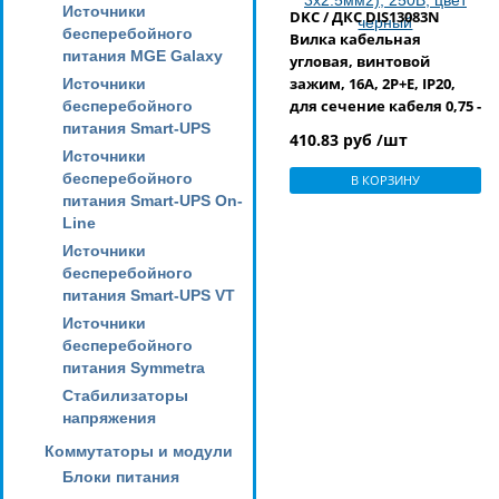
Источники
DKC / ДКС DIS13083N
бесперебойного
Вилка кабельная
питания MGE Galaxy
угловая, винтовой
зажим, 16А, 2P+E, IP20,
Источники
для сечение кабеля 0,75 -
бесперебойного
2,5мм2 (макс. сечение
питания Smart-UPS
410.83 руб /шт
кабеля 3х2.5мм2), 250В,
Источники
цвет черный
бесперебойного
В КОРЗИНУ
питания Smart-UPS On-
Line
Источники
бесперебойного
питания Smart-UPS VT
Источники
бесперебойного
питания Symmetra
Стабилизаторы
напряжения
Коммутаторы и модули
Блоки питания