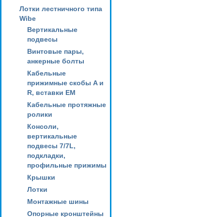
Лотки лестничного типа
Wibe
Вертикальные
подвесы
Винтовые пары,
анкерные болты
Кабельные
прижимные скобы A и
R, вставки EM
Кабельные протяжные
ролики
Консоли,
вертикальные
подвесы 7/7L,
подкладки,
профильные прижимы
Крышки
Лотки
Монтажные шины
Опорные кронштейны