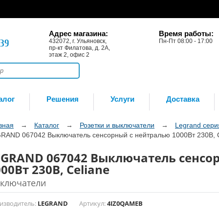
Адрес магазина:
Время работы:
-39
432072, г. Ульяновск,
Пн-Пт 08:00 - 17:00
пр-кт Филатова, д. 2А,
этаж 2, офис 2
алог
Решения
Услуги
Доставка
вная
→
Каталог
→
Розетки и выключатели
→
Legrand сери
RAND 067042 Выключатель сенсорный с нейтралью 1000Вт 230В, C
EGRAND 067042 Выключатель сенсо
00Вт 230В, Celiane
ключатели
изводитель:
LEGRAND
Артикул:
4IZ0QAMEB