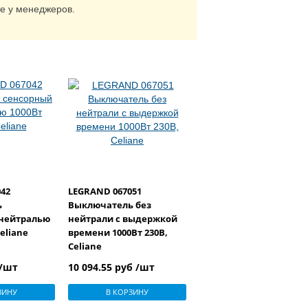
те у менеджеров.
42
LEGRAND 067051
ь
Выключатель без
 нейтралью
нейтрали с выдержкой
Celiane
времени 1000Вт 230В,
Celiane
 /шт
10 094.55 руб /шт
ЗИНУ
В КОРЗИНУ