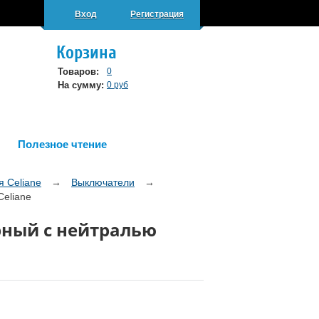
Вход
Регистрация
Корзина
Товаров:
0
На сумму:
0 руб
Полезное чтение
я Celiane
→
Выключатели
→
eliane
рный с нейтралью