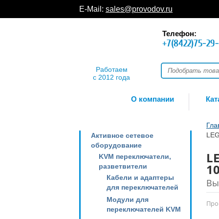
E-Mail:
sales@provodov.ru
Телефон:
+7(8422)75-29
Работаем
с 2012 года
О компании
Кат
Гла
LEG
Активное сетевое
оборудование
L
KVM переключатели,
10
разветвители
Кабели и адаптеры
Вы
для переключателей
Модули для
Про
переключателей KVM