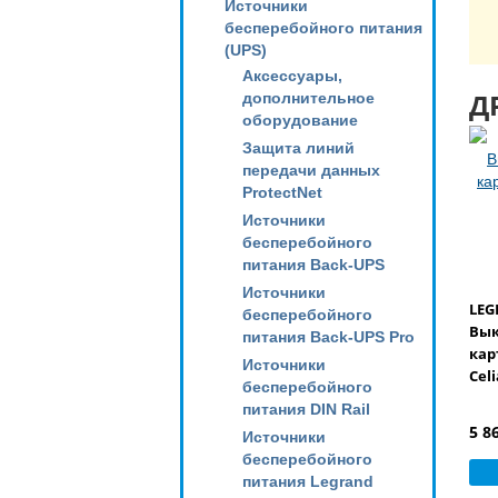
Источники
бесперебойного питания
(UPS)
Аксессуары,
Д
дополнительное
оборудование
Защита линий
передачи данных
ProtectNet
Источники
бесперебойного
питания Back-UPS
Источники
LEG
бесперебойного
Вык
питания Back-UPS Pro
карт
Источники
Cel
бесперебойного
питания DIN Rail
5 8
Источники
бесперебойного
питания Legrand