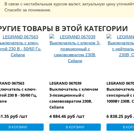
В связи с нестабильным курсом валют, актуальную цену уточняй
Спасибо за понимание.
РУГИЕ ТОВАРЫ В ЭТОЙ КАТЕГОРИИ
RAND 067563
LEGRAND 067039
LEGRAND 0670
лючатель с ключ-
Выключатель с ключом
Выключател
ой 230 В - 50/60 Гц,
3-позиционный с
сенсорный с
iane
самовозвратом 230В,
1000Вт 230В, 
Celiane
61.35 руб /шт
4 884.46 руб /шт
6 838.25 руб
В КОРЗИНУ
В КОРЗИНУ
В КОР