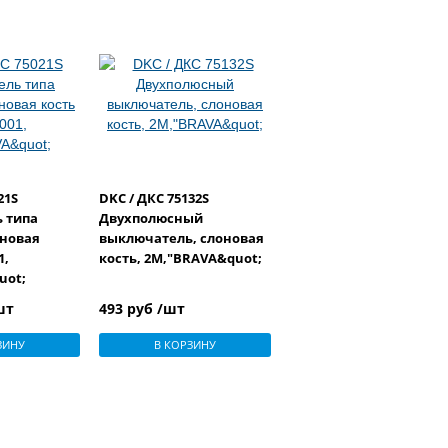
21S
DKC / ДКС 75132S
 типа
Двухполюсный
оновая
выключатель, слоновая
1,
кость, 2М,"BRAVA&quot;
uot;
шт
493 руб /шт
ЗИНУ
В КОРЗИНУ