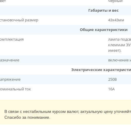
вет
черный
Габариты и вес
становочный размер
43х43мм
Общие характеристики
омплектация
лампа подсв
клеммам ЭУИ
имеет).
азначение
включение 
Электрические характерист
апряжение
250В
оминальный ток
16А
В связи с нестабильным курсом валют, актуальную цену уточняй
Спасибо за понимание.