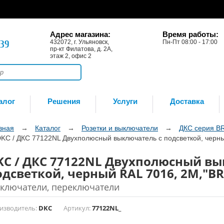
Адрес магазина:
Время работы:
-39
432072, г. Ульяновск,
Пн-Пт 08:00 - 17:00
пр-кт Филатова, д. 2А,
этаж 2, офис 2
алог
Решения
Услуги
Доставка
вная
→
Каталог
→
Розетки и выключатели
→
ДКС серия B
KC / ДКС 77122NL Двухполюсный выключатель с подсветкой, черны
KC / ДКС 77122NL Двухполюсный вы
одсветкой, черный RAL 7016, 2М,"B
ключатели, переключатели
изводитель:
DKC
Артикул:
77122NL_