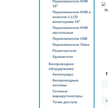
Переключатели KVM
19"
Переключатели KVM и
консоли с LCD
мониторами 19"
Переключатели KVM
настольные
Переключатели USB
Переключатели Video
Разветвители
Удлинители
Беспроводное
оборудование
Т
Аксессуары
Беспроводные
антенны
Сетевые
маршрутизаторы
К
Точки доступа