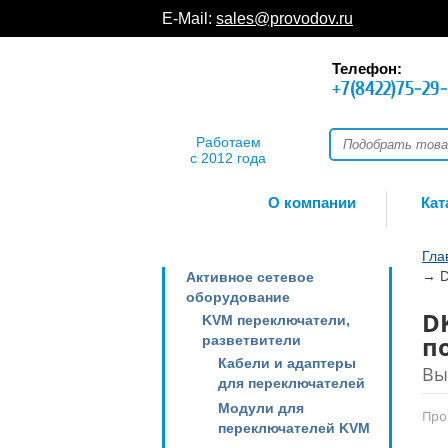
E-Mail:
sales@provodov.ru
Телефон:
+7(8422)75-29
Работаем
с 2012 года
О компании
Кат
Гла
→
D
Активное сетевое
оборудование
D
KVM переключатели,
п
разветвители
Кабели и адаптеры
Вы
для переключателей
Модули для
Про
переключателей KVM