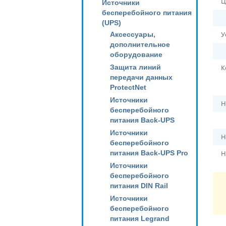
Ц
Источники
бесперебойного питания
(UPS)
У
Аксессуары,
дополнительное
оборудование
Защита линий
К
передачи данных
ProtectNet
Источники
Н
бесперебойного
питания Back-UPS
Источники
Н
бесперебойного
питания Back-UPS Pro
Н
Источники
бесперебойного
питания DIN Rail
Источники
бесперебойного
питания Legrand