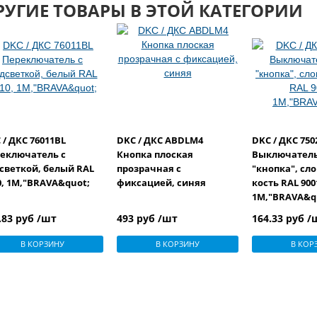
РУГИЕ ТОВАРЫ В ЭТОЙ КАТЕГОРИИ
 / ДКС 76011BL
DKC / ДКС ABDLM4
DKC / ДКС 750
еключатель с
Кнопка плоская
Выключатель
светкой, белый RAL
прозрачная с
"кнопка", сл
0, 1М,"BRAVA&quot;
фиксацией, синяя
кость RAL 900
1М,"BRAVA&q
.83 руб /шт
493 руб /шт
164.33 руб /
В КОРЗИНУ
В КОРЗИНУ
В КОР