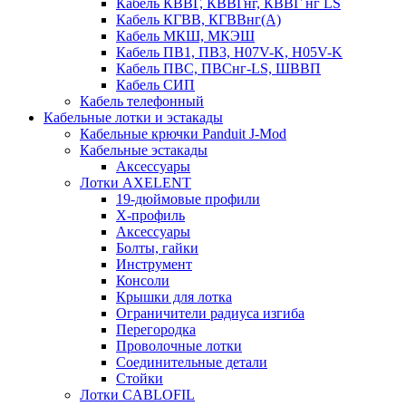
Кабель КВВГ, КВВГнг, КВВГ нг LS
Кабель КГВВ, КГВВнг(А)
Кабель МКШ, МКЭШ
Кабель ПВ1, ПВ3, H07V-K, H05V-K
Кабель ПВС, ПВСнг-LS, ШВВП
Кабель СИП
Кабель телефонный
Кабельные лотки и эстакады
Кабельные крючки Panduit J-Mod
Кабельные эстакады
Аксессуары
Лотки AXELENT
19-дюймовые профили
X-профиль
Аксессуары
Болты, гайки
Инструмент
Консоли
Крышки для лотка
Ограничители радиуса изгиба
Перегородка
Проволочные лотки
Соединительные детали
Стойки
Лотки CABLOFIL