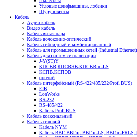
Пылесосы
Угловые шлифмашины, лобзики
Шуруповерты
Кабель
Аудио кабель
Видео кабель
Кабель витая пара
Кабель волоконно-оптический
Кабель гибридный и комбинированный
Кабель для промышленных сетей (Industrial Ethernet)
Кабель для систем сигнализации
J-Y(ST)Y
КПСВВ,КПСВЭВ,КПСВВнг-LS
КСПВ,КСПЭВ
прочий
Кабель интерфейсный (RS-422/485/232/Profi BUS)
EIB
LonWorks
RS-232
RS-485/422
Кабель Profi BUS
Кабель коаксиальный
Кабель силовой
Кабель NYM
Кабель ВВГ, ВВГнг, ВВГнг-LS, ВВГнг-FRLS