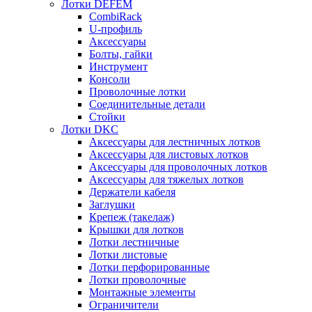
Лотки DEFEM
CombiRack
U-профиль
Аксессуары
Болты, гайки
Инструмент
Консоли
Проволочные лотки
Соединительные детали
Стойки
Лотки DKC
Аксессуары для лестничных лотков
Аксессуары для листовых лотков
Аксессуары для проволочных лотков
Аксессуары для тяжелых лотков
Держатели кабеля
Заглушки
Крепеж (такелаж)
Крышки для лотков
Лотки лестничные
Лотки листовые
Лотки перфорированные
Лотки проволочные
Монтажные элементы
Ограничители