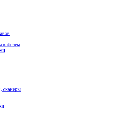
кавов
м кабелем
ами
и
, сканеры
ки
в