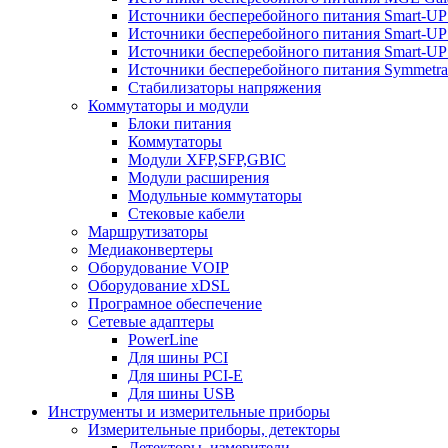
Источники бесперебойного питания Smart-U
Источники бесперебойного питания Smart-UP
Источники бесперебойного питания Smart-U
Источники бесперебойного питания Symmetra
Стабилизаторы напряжения
Коммутаторы и модули
Блоки питания
Коммутаторы
Модули XFP,SFP,GBIC
Модули расширения
Модульные коммутаторы
Стековые кабели
Маршрутизаторы
Медиаконвертеры
Оборудование VOIP
Оборудование xDSL
Програмное обеспечение
Сетевые адаптеры
PowerLine
Для шины PCI
Для шины PCI-E
Для шины USB
Инструменты и измерительные приборы
Измерительные приборы, детекторы
Детекторы, измерители