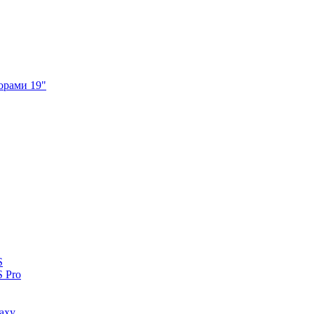
орами 19"
S
 Pro
axy