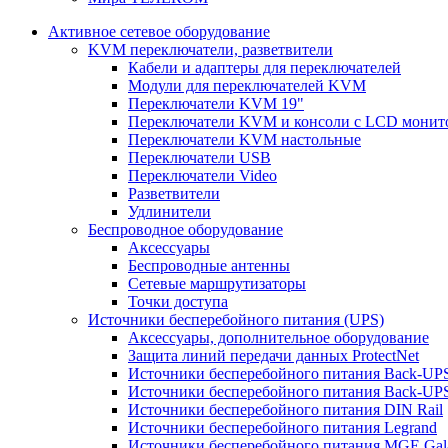
Активное сетевое оборудование
KVM переключатели, разветвители
Кабели и адаптеры для переключателей
Модули для переключателей KVM
Переключатели KVM 19"
Переключатели KVM и консоли с LCD монит
Переключатели KVM настольные
Переключатели USB
Переключатели Video
Разветвители
Удлинители
Беспроводное оборудование
Аксессуары
Беспроводные антенны
Сетевые маршрутизаторы
Точки доступа
Источники бесперебойного питания (UPS)
Аксессуары, дополнительное оборудование
Защита линий передачи данных ProtectNet
Источники бесперебойного питания Back-UP
Источники бесперебойного питания Back-UPS
Источники бесперебойного питания DIN Rail
Источники бесперебойного питания Legrand
Источники бесперебойного питания MGE Gal