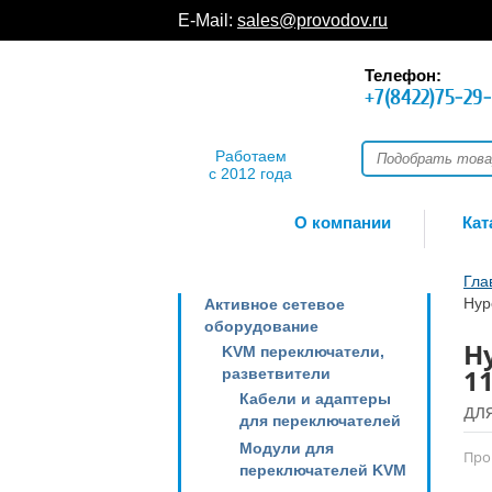
E-Mail:
sales@provodov.ru
Телефон:
+7(8422)75-29
Работаем
с 2012 года
О компании
Кат
Гла
Hyp
Активное сетевое
оборудование
H
KVM переключатели,
1
разветвители
Кабели и адаптеры
дл
для переключателей
Модули для
Про
переключателей KVM