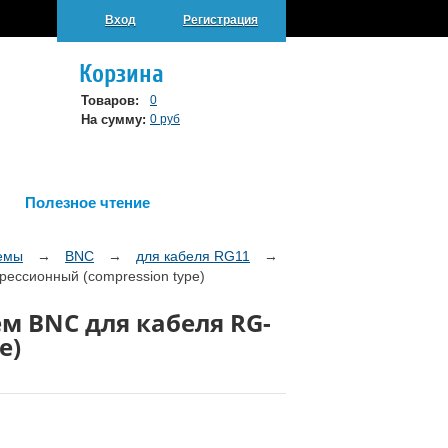
Вход
Регистрация
Корзина
Товаров:
0
На сумму:
0 руб
Полезное чтение
емы
→
BNC
→
для кабеля RG11
→
ессионный (compression type)
м BNC для кабеля RG-
e)