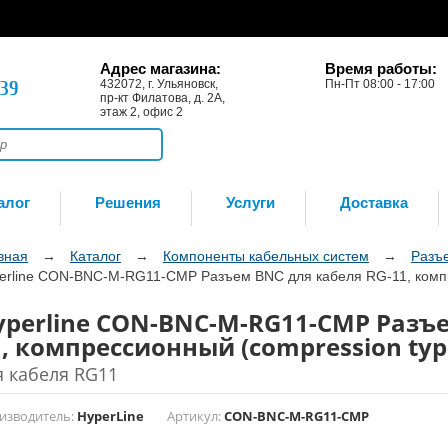
Адрес магазина:
Время работы:
-39
432072, г. Ульяновск,
Пн-Пт 08:00 - 17:00
пр-кт Филатова, д. 2А,
этаж 2, офис 2
алог
Решения
Услуги
Доставка
вная
→
Каталог
→
Компоненты кабельных систем
→
Разъ
erline CON-BNC-M-RG11-CMP Разъем BNC для кабеля RG-11, компр
yperline CON-BNC-M-RG11-CMP Разъе
1, компрессионный (compression typ
я кабеля RG11
изводитель:
HyperLine
Артикул:
CON-BNC-M-RG11-CMP