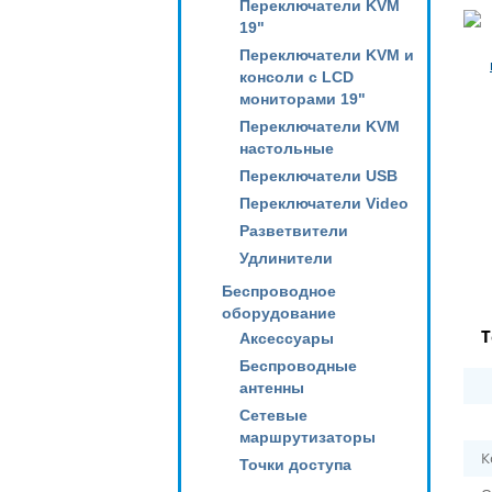
Переключатели KVM
19"
Переключатели KVM и
консоли с LCD
мониторами 19"
Переключатели KVM
настольные
Переключатели USB
Переключатели Video
Разветвители
Удлинители
Беспроводное
оборудование
Т
Аксессуары
Беспроводные
антенны
Сетевые
маршрутизаторы
К
Точки доступа