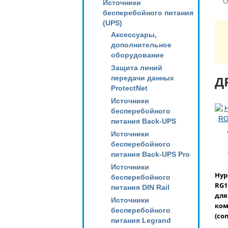
О
Источники
бесперебойного питания
(UPS)
Аксессуары,
дополнительное
оборудование
Защита линий
Д
передачи данных
ProtectNet
Источники
бесперебойного
питания Back-UPS
Источники
бесперебойного
питания Back-UPS Pro
Источники
Hyp
бесперебойного
RG1
питания DIN Rail
для
Источники
ком
бесперебойного
(co
питания Legrand