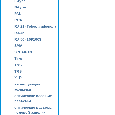
F-type
N-type
PAL
RCA
RJ-21 (Telco, амфенол)
RJ-45
RJ-50 (10P10C)
SMA
SPEAKON
Tera
TNC
TRS
XLR
изолирующие
колпачки
оптические клеевые
разъемы
оптические разъемы
полевой заделки