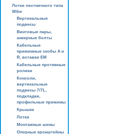
Лотки лестничного типа
Wibe
Вертикальные
подвесы
Винтовые пары,
анкерные болты
Кабельные
прижимные скобы A и
R, вставки EM
Кабельные протяжные
ролики
Консоли,
вертикальные
подвесы 7/7L,
подкладки,
профильные прижимы
Крышки
Лотки
Монтажные шины
Опорные кронштейны