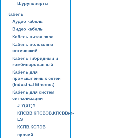
Шуруповерты
Кабель
Аудио кабель
Видео кабель
Кабель витая пара
Кабель волоконно-
оптический
Кабель гибридный и
комбинированный
Кабель для
промышленных сетей
(Industrial Ethernet)
Кабель для систем
сигнализации
J-Y(ST)Y
КПСВВ,КПСВЭВ,КПСВВнг-
LS
КСПВ,КСПЭВ
прочий