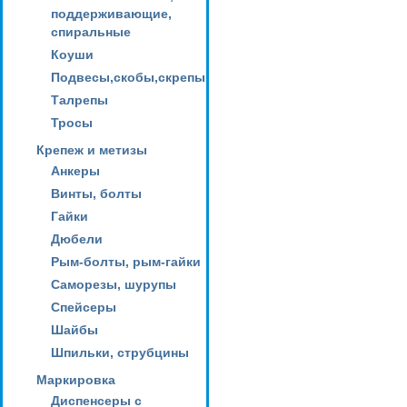
поддерживающие,
спиральные
Коуши
Подвесы,скобы,скрепы
Талрепы
Тросы
Крепеж и метизы
Анкеры
Винты, болты
Гайки
Дюбели
Рым-болты, рым-гайки
Саморезы, шурупы
Спейсеры
Шайбы
Шпильки, струбцины
Маркировка
Диспенсеры с