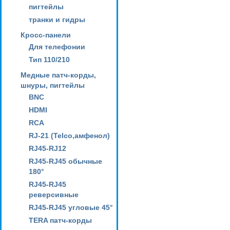
пигтейлы
транки и гидры
Кросс-панели
Для телефонии
Тип 110/210
Медные патч-корды,
шнуры, пигтейлы
BNC
HDMI
RCA
RJ-21 (Telco,амфенол)
RJ45-RJ12
RJ45-RJ45 обычные
180°
RJ45-RJ45
реверсивные
RJ45-RJ45 угловые 45°
TERA патч-корды