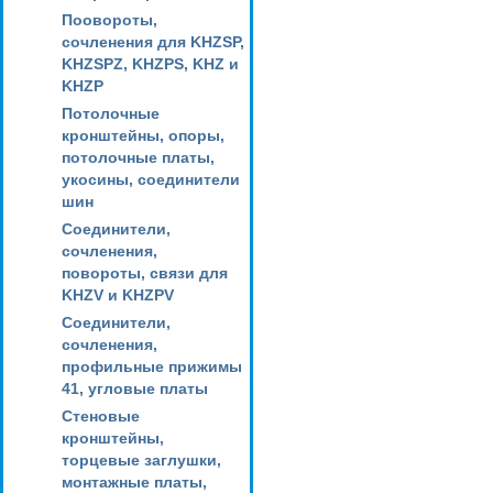
Поовороты,
сочленения для KHZSP,
KHZSPZ, KHZPS, KHZ и
KHZP
Потолочные
кронштейны, опоры,
потолочные платы,
укосины, соединители
шин
Соединители,
сочленения,
повороты, связи для
KHZV и KHZPV
Соединители,
сочленения,
профильные прижимы
41, угловые платы
Стеновые
кронштейны,
торцевые заглушки,
монтажные платы,