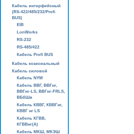
Кабель интерфейсный
(RS-422/485/232/Profi
BUS)
EIB
LonWorks
RS-232
RS-485/422
Кабель Profi BUS
Кабель коаксиальный
Кабель силовой
Кабель NYM
Кабель ВВГ, ВВГнг,
ВВГнг-LS, ВВГнг-FRLS,
ВБбШв
Кабель КВВГ, КВВГнг,
КВВГ нг LS
Кабель КГВВ,
КГВВнг(А)
Кабель МКШ, МКЭШ