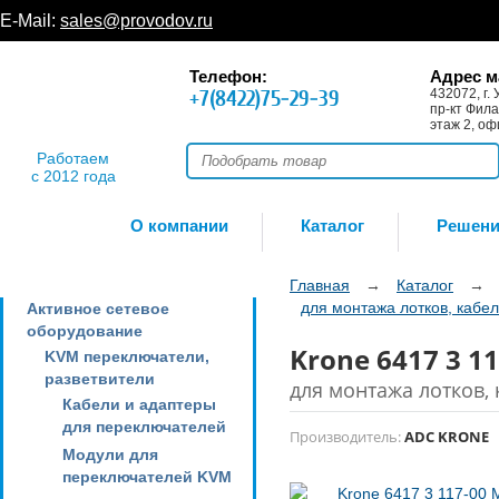
E-Mail:
sales@provodov.ru
Телефон:
Адрес м
+7(8422)75-29-39
432072, г. 
пр-кт Фила
этаж 2, оф
Работаем
с 2012 года
О компании
Каталог
Решен
Главная
→
Каталог
→
для монтажа лотков, кабел
Активное сетевое
оборудование
Krone 6417 3 
KVM переключатели,
разветвители
для монтажа лотков, 
Кабели и адаптеры
для переключателей
Производитель:
ADC KRONE
Модули для
переключателей KVM