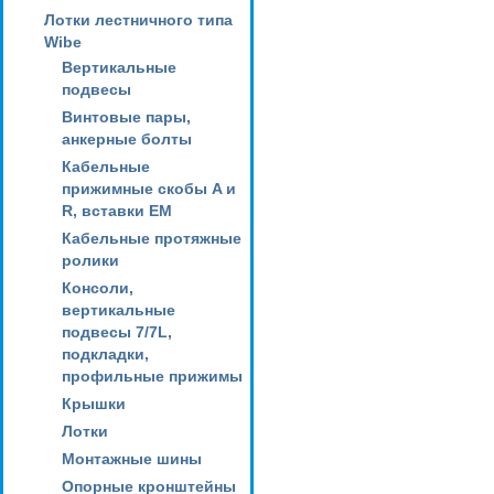
Лотки лестничного типа
Wibe
Вертикальные
подвесы
Винтовые пары,
анкерные болты
Кабельные
прижимные скобы A и
R, вставки EM
Кабельные протяжные
ролики
Консоли,
вертикальные
подвесы 7/7L,
подкладки,
профильные прижимы
Крышки
Лотки
Монтажные шины
Опорные кронштейны