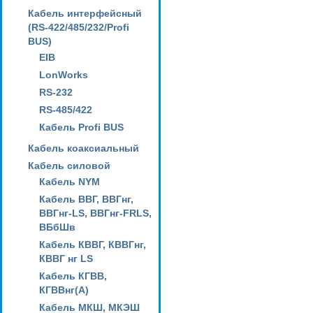
Кабель интерфейсный
(RS-422/485/232/Profi
BUS)
EIB
LonWorks
RS-232
RS-485/422
Кабель Profi BUS
Кабель коаксиальный
Кабель силовой
Кабель NYM
Кабель ВВГ, ВВГнг,
ВВГнг-LS, ВВГнг-FRLS,
ВБбШв
Кабель КВВГ, КВВГнг,
КВВГ нг LS
Кабель КГВВ,
КГВВнг(А)
Кабель МКШ, МКЭШ