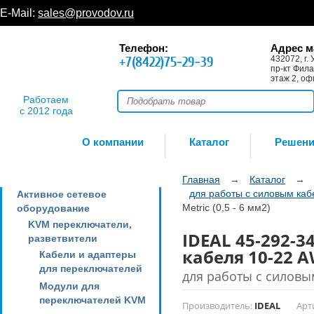
E-Mail:
sales@provodov.ru
Телефон:
Адрес м
+7(8422)75-29-39
432072, г. 
пр-кт Фила
этаж 2, оф
Работаем
с 2012 года
О компании
Каталог
Решен
Главная
→
Каталог
→
для работы с силовым ка
Активное сетевое
Metric (0,5 - 6 мм2)
оборудование
KVM переключатели,
IDEAL 45-292-3
разветвители
кабеля 10-22 AW
Кабели и адаптеры
для переключателей
для работы с силовы
Модули для
переключателей KVM
Производитель:
IDEAL
Арт