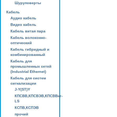
Шуруповерты
Кабель
Аудио кабель
Видео кабель
Кабель витая пара
Кабель волоконно-
оптический
Кабель гибридный и
комбинированный
Кабель для
промышленных сетей
(Industrial Ethernet)
Кабель для систем
сигнализации
J-Y(ST)Y
КПСВВ,КПСВЭВ,КПСВВнг-
LS
КСПВ,КСПЭВ
прочий