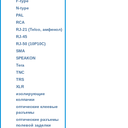
F-type
N-type
PAL
RCA
RJ-21 (Telco, амфенол)
RJ-45
RJ-50 (10P10C)
SMA
SPEAKON
Tera
TNC
TRS
XLR
изолирующие
колпачки
оптические клеевые
разъемы
оптические разъемы
полевой заделки