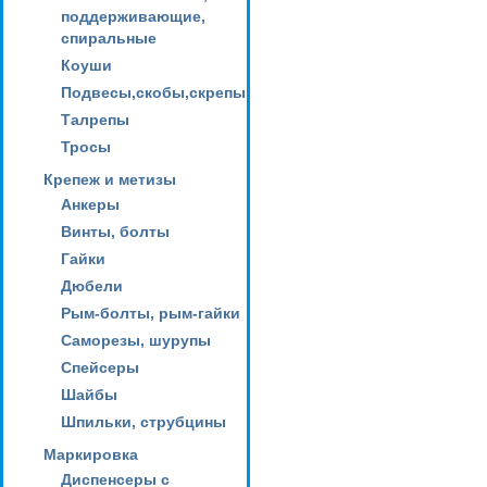
поддерживающие,
спиральные
Коуши
Подвесы,скобы,скрепы
Талрепы
Тросы
Крепеж и метизы
Анкеры
Винты, болты
Гайки
Дюбели
Рым-болты, рым-гайки
Саморезы, шурупы
Спейсеры
Шайбы
Шпильки, струбцины
Маркировка
Диспенсеры с