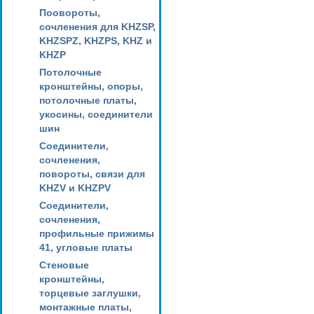
Поовороты,
сочленения для KHZSP,
KHZSPZ, KHZPS, KHZ и
KHZP
Потолочные
кронштейны, опоры,
потолочные платы,
укосины, соединители
шин
Соединители,
сочленения,
повороты, связи для
KHZV и KHZPV
Соединители,
сочленения,
профильные прижимы
41, угловые платы
Стеновые
кронштейны,
торцевые заглушки,
монтажные платы,