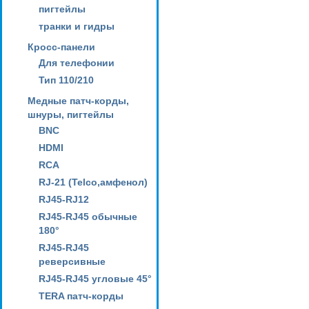
пигтейлы
транки и гидры
Кросс-панели
Для телефонии
Тип 110/210
Медные патч-корды,
шнуры, пигтейлы
BNC
HDMI
RCA
RJ-21 (Telco,амфенол)
RJ45-RJ12
RJ45-RJ45 обычные
180°
RJ45-RJ45
реверсивные
RJ45-RJ45 угловые 45°
TERA патч-корды