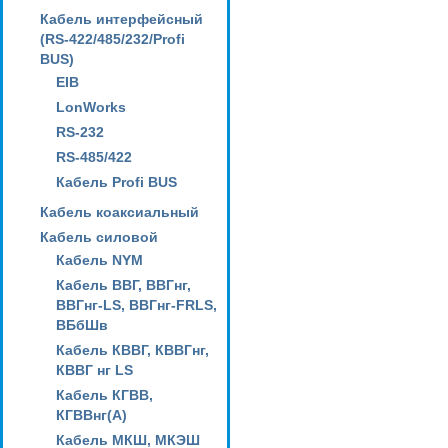
Кабель интерфейсный
(RS-422/485/232/Profi
BUS)
EIB
LonWorks
RS-232
RS-485/422
Кабель Profi BUS
Кабель коаксиальный
Кабель силовой
Кабель NYM
Кабель ВВГ, ВВГнг,
ВВГнг-LS, ВВГнг-FRLS,
ВБбШв
Кабель КВВГ, КВВГнг,
КВВГ нг LS
Кабель КГВВ,
КГВВнг(А)
Кабель МКШ, МКЭШ