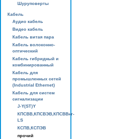
Шуруповерты
Кабель
Аудио кабель
Видео кабель
Кабель витая пара
Кабель волоконно-
оптический
Кабель гибридный и
комбинированный
Кабель для
промышленных сетей
(Industrial Ethernet)
Кабель для систем
сигнализации
J-Y(ST)Y
КПСВВ,КПСВЭВ,КПСВВнг-
LS
КСПВ,КСПЭВ
прочий