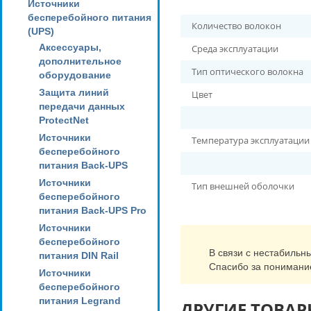
Источники
бесперебойного питания
Количество волокон
(UPS)
Аксессуары,
Среда эксплуатации
дополнительное
Тип оптического волокна
оборудование
Защита линий
Цвет
передачи данных
ProtectNet
Источники
Температура эксплуатаци
бесперебойного
питания Back-UPS
Источники
Тип внешней оболочки
бесперебойного
питания Back-UPS Pro
Источники
бесперебойного
В связи с нестабильн
питания DIN Rail
Спасибо за понимани
Источники
бесперебойного
питания Legrand
ДРУГИЕ ТОВАР