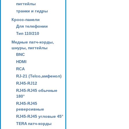
пигтейлы
транки и гидры
Кросс-панели
Для телефонии
Тип 110/210
Медные патч-корды,
шнуры, пигтейлы
BNC
HDMI
RCA
RJ-21 (Telco,амфенол)
RJ45-RJ12
RJ45-RJ45 обычные
180°
RJ45-RJ45
реверсивные
RJ45-RJ45 угловые 45°
TERA патч-корды