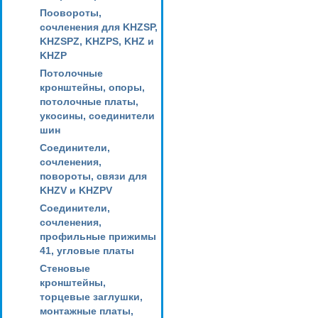
Поовороты,
сочленения для KHZSP,
KHZSPZ, KHZPS, KHZ и
KHZP
Потолочные
кронштейны, опоры,
потолочные платы,
укосины, соединители
шин
Соединители,
сочленения,
повороты, связи для
KHZV и KHZPV
Соединители,
сочленения,
профильные прижимы
41, угловые платы
Стеновые
кронштейны,
торцевые заглушки,
монтажные платы,