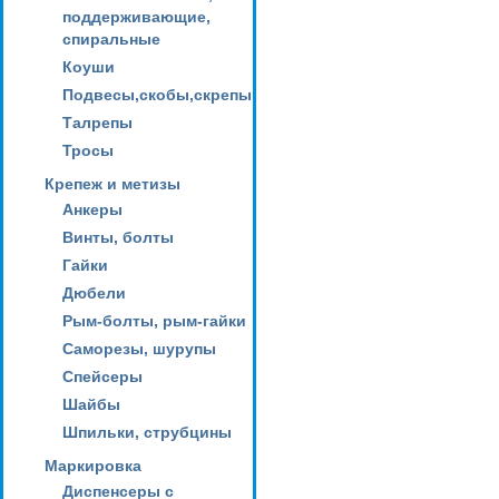
поддерживающие,
спиральные
Коуши
Подвесы,скобы,скрепы
Талрепы
Тросы
Крепеж и метизы
Анкеры
Винты, болты
Гайки
Дюбели
Рым-болты, рым-гайки
Саморезы, шурупы
Спейсеры
Шайбы
Шпильки, струбцины
Маркировка
Диспенсеры с