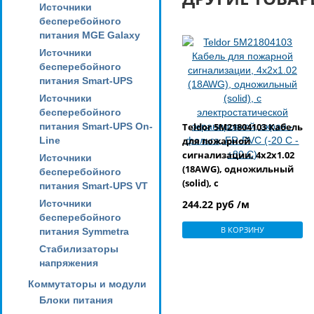
Источники
бесперебойного
питания MGE Galaxy
Источники
бесперебойного
питания Smart-UPS
Источники
бесперебойного
питания Smart-UPS On-
Teldor 5M21804103 Кабель
Line
для пожарной
сигнализации, 4x2x1.02
Источники
(18AWG), одножильный
бесперебойного
(solid), с
питания Smart-UPS VT
электростатической
Источники
244.22 руб /м
экранировкой, экран -
бесперебойного
фольга, FR-PVC (-20 C - +80
В КОРЗИНУ
питания Symmetra
C)
Стабилизаторы
напряжения
Коммутаторы и модули
Блоки питания