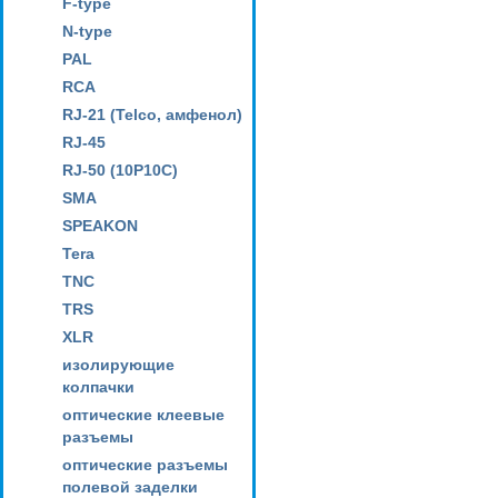
F-type
N-type
PAL
RCA
RJ-21 (Telco, амфенол)
RJ-45
RJ-50 (10P10C)
SMA
SPEAKON
Tera
TNC
TRS
XLR
изолирующие
колпачки
оптические клеевые
разъемы
оптические разъемы
полевой заделки