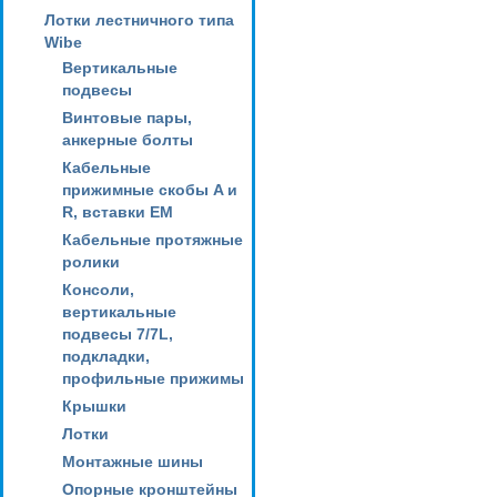
Лотки лестничного типа
Wibe
Вертикальные
подвесы
Винтовые пары,
анкерные болты
Кабельные
прижимные скобы A и
R, вставки EM
Кабельные протяжные
ролики
Консоли,
вертикальные
подвесы 7/7L,
подкладки,
профильные прижимы
Крышки
Лотки
Монтажные шины
Опорные кронштейны