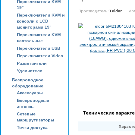
Переключатели KVM
19"
Производитель:
Teldor
Ар
Переключатели KVM и
консоли с LCD
мониторами 19"
Переключатели KVM
настольные
Переключатели USB
Переключатели Video
Разветвители
Удлинители
Беспроводное
оборудование
Аксессуары
Беспроводные
антенны
Технические характ
Сетевые
маршрутизаторы
Характ
Точки доступа