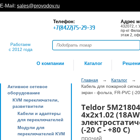
E-Mail:
sales@provodov.ru
Телефон:
Адрес м
+7(8422)75-29-39
432072, г. 
пр-кт Фила
этаж 2, оф
Работаем
с 2012 года
О компании
Каталог
Решен
Главная
→
Каталог
→
Кабель для пожарной сигнал
Активное сетевое
экран - фольга, FR-PVC (-20
оборудование
KVM переключатели,
Teldor 5M2180
разветвители
4x2x1.02 (18AW
Кабели и адаптеры
электростатич
для переключателей
(-20 C - +80 C)
Модули для
переключателей KVM
прочий