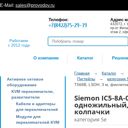
E-Mail:
sales@provodov.ru
Телефон:
Адрес м
+7(8422)75-29-39
432072, г. 
пр-кт Фила
этаж 2, оф
Работаем
с 2012 года
О компании
Каталог
Решен
Главная
→
Каталог
→
Пигтейлы
→
категория 
Активное сетевое
T568B, LSOH, 3 м, фиолето
оборудование
KVM переключатели,
Siemon IC5-8A-
разветвители
одножильный, 
Кабели и адаптеры
колпачки
для переключателей
Модули для
категория 5e
переключателей KVM