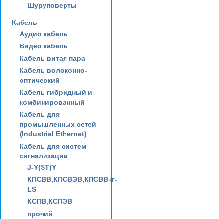
Шуруповерты
Кабель
Аудио кабель
Видео кабель
Кабель витая пара
Кабель волоконно-
оптический
Кабель гибридный и
комбинированный
Кабель для
промышленных сетей
(Industrial Ethernet)
Кабель для систем
сигнализации
J-Y(ST)Y
КПСВВ,КПСВЭВ,КПСВВнг-
LS
КСПВ,КСПЭВ
прочий