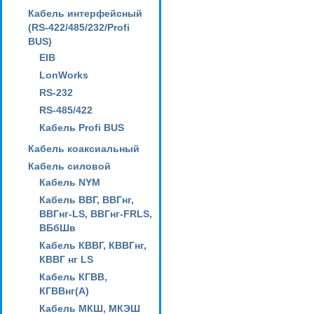
Кабель интерфейсный
(RS-422/485/232/Profi
BUS)
EIB
LonWorks
RS-232
RS-485/422
Кабель Profi BUS
Кабель коаксиальный
Кабель силовой
Кабель NYM
Кабель ВВГ, ВВГнг,
ВВГнг-LS, ВВГнг-FRLS,
ВБбШв
Кабель КВВГ, КВВГнг,
КВВГ нг LS
Кабель КГВВ,
КГВВнг(А)
Кабель МКШ, МКЭШ