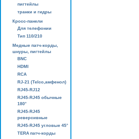
пигтейлы
транки и гидры
Кросс-панели
Для телефонии
Тип 110/210
Медные патч-корды,
шнуры, пигтейлы
BNC
HDMI
RCA
RJ-21 (Telco,амфенол)
RJ45-RJ12
RJ45-RJ45 обычные
180°
RJ45-RJ45
реверсивные
RJ45-RJ45 угловые 45°
TERA патч-корды