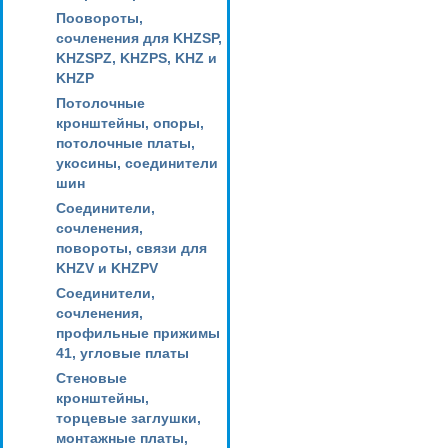
Поовороты,
сочленения для KHZSP,
KHZSPZ, KHZPS, KHZ и
KHZP
Потолочные
кронштейны, опоры,
потолочные платы,
укосины, соединители
шин
Соединители,
сочленения,
повороты, связи для
KHZV и KHZPV
Соединители,
сочленения,
профильные прижимы
41, угловые платы
Стеновые
кронштейны,
торцевые заглушки,
монтажные платы,