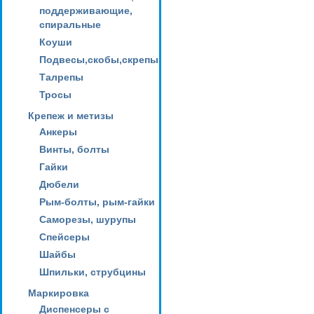
поддерживающие,
спиральные
Коуши
Подвесы,скобы,скрепы
Талрепы
Тросы
Крепеж и метизы
Анкеры
Винты, болты
Гайки
Дюбели
Рым-болты, рым-гайки
Саморезы, шурупы
Спейсеры
Шайбы
Шпильки, струбцины
Маркировка
Диспенсеры с