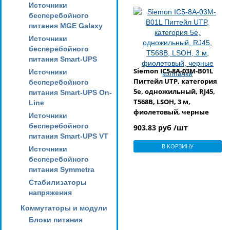
Источники
бесперебойного
питания MGE Galaxy
Источники
бесперебойного
питания Smart-UPS
Siemon IC5-8A-03M-B01L
Источники
Пигтейл UTP, категория
бесперебойного
5e, одножильный, RJ45,
питания Smart-UPS On-
T568B, LSOH, 3 м,
Line
фиолетовый, черные
Источники
колпачки
бесперебойного
903.83 руб /шт
питания Smart-UPS VT
В КОРЗИНУ
Источники
бесперебойного
питания Symmetra
Стабилизаторы
напряжения
Коммутаторы и модули
Блоки питания