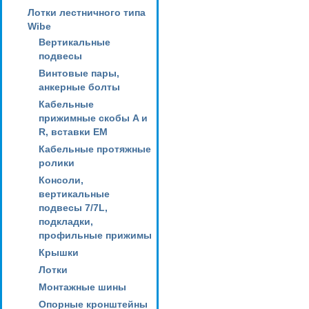
Лотки лестничного типа
Wibe
Вертикальные
подвесы
Винтовые пары,
анкерные болты
Кабельные
прижимные скобы A и
R, вставки EM
Кабельные протяжные
ролики
Консоли,
вертикальные
подвесы 7/7L,
подкладки,
профильные прижимы
Крышки
Лотки
Монтажные шины
Опорные кронштейны