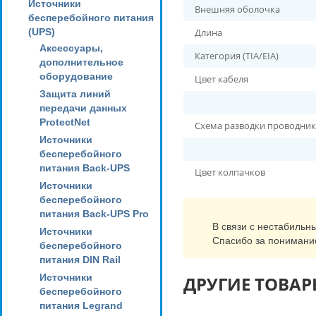
Источники
Внешняя оболочка
бесперебойного питания
(UPS)
Длина
Аксессуары,
Категория (TIA/EIA)
дополнительное
оборудование
Цвет кабеля
Защита линий
передачи данных
ProtectNet
Схема разводки проводни
Источники
бесперебойного
питания Back-UPS
Цвет колпачков
Источники
бесперебойного
питания Back-UPS Pro
В связи с нестабильн
Источники
Спасибо за понимани
бесперебойного
питания DIN Rail
Источники
ДРУГИЕ ТОВАР
бесперебойного
питания Legrand