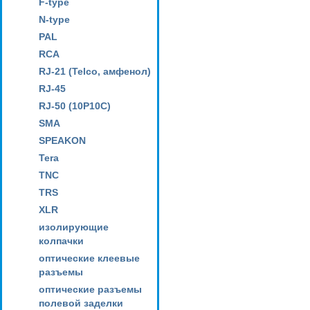
F-type
N-type
PAL
RCA
RJ-21 (Telco, амфенол)
RJ-45
RJ-50 (10P10C)
SMA
SPEAKON
Tera
TNC
TRS
XLR
изолирующие
колпачки
оптические клеевые
разъемы
оптические разъемы
полевой заделки