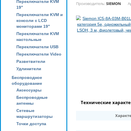
Переключатели KVM
Производитель:
SIEMON
А
19"
Переключатели KVM и
консоли с LCD
мониторами 19"
Переключатели KVM
настольные
Переключатели USB
Переключатели Video
Разветвители
Удлинители
Беспроводное
оборудование
Аксессуары
Беспроводные
Технические характ
антенны
Сетевые
Характ
маршрутизаторы
Точки доступа