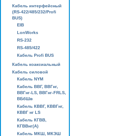
Кабель интерфейсный
(RS-422/485/232/Profi
BUS)
EIB
LonWorks
RS-232
RS-485/422
Кабель Profi BUS
Кабель коаксиальный
Кабель силовой
Кабель NYM
Кабель ВВГ, ВВГнг,
ВВГнг-LS, ВВГнг-FRLS,
ВБбШв
Кабель КВВГ, КВВГнг,
КВВГ нг LS
Кабель КГВВ,
КГВВнг(А)
Кабель МКШ, МКЭШ