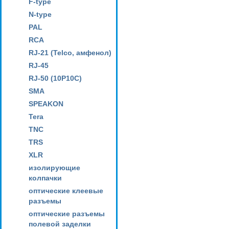
F-type
N-type
PAL
RCA
RJ-21 (Telco, амфенол)
RJ-45
RJ-50 (10P10C)
SMA
SPEAKON
Tera
TNC
TRS
XLR
изолирующие
колпачки
оптические клеевые
разъемы
оптические разъемы
полевой заделки