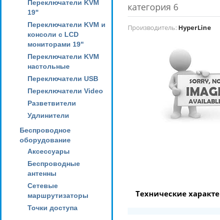
Переключатели KVM
категория 6
19"
Переключатели KVM и
Производитель:
HyperLine
консоли с LCD
мониторами 19"
Переключатели KVM
настольные
Переключатели USB
Переключатели Video
Разветвители
Удлинители
Беспроводное
оборудование
Аксессуары
Беспроводные
антенны
Сетевые
Технические характ
маршрутизаторы
Точки доступа