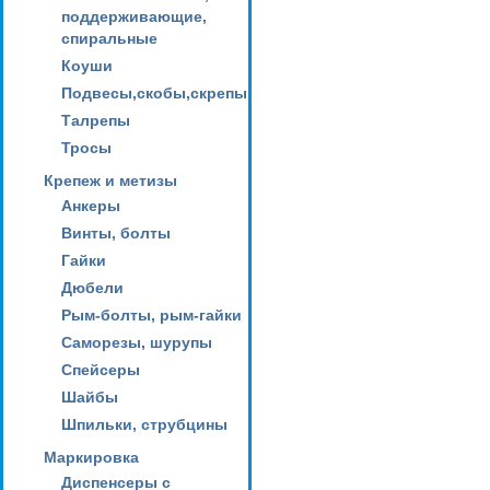
поддерживающие,
спиральные
Коуши
Подвесы,скобы,скрепы
Талрепы
Тросы
Крепеж и метизы
Анкеры
Винты, болты
Гайки
Дюбели
Рым-болты, рым-гайки
Саморезы, шурупы
Спейсеры
Шайбы
Шпильки, струбцины
Маркировка
Диспенсеры с