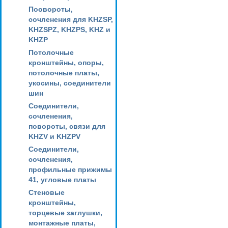
Поовороты,
сочленения для KHZSP,
KHZSPZ, KHZPS, KHZ и
KHZP
Потолочные
кронштейны, опоры,
потолочные платы,
укосины, соединители
шин
Соединители,
сочленения,
повороты, связи для
KHZV и KHZPV
Соединители,
сочленения,
профильные прижимы
41, угловые платы
Стеновые
кронштейны,
торцевые заглушки,
монтажные платы,