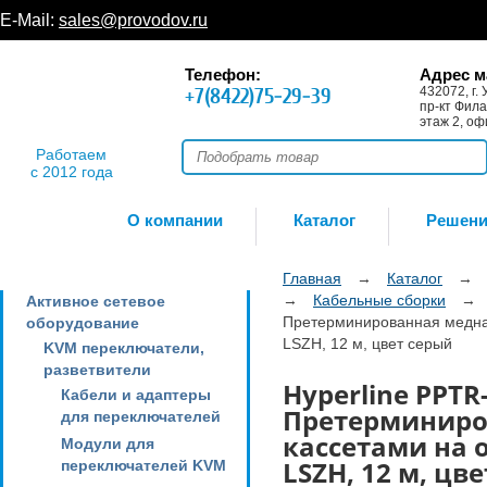
E-Mail:
sales@provodov.ru
Телефон:
Адрес м
+7(8422)75-29-39
432072, г. 
пр-кт Фила
этаж 2, оф
Работаем
с 2012 года
О компании
Каталог
Решен
Главная
→
Каталог
→
→
Кабельные сборки
→
Активное сетевое
Претерминированная медная 
оборудование
LSZH, 12 м, цвет серый
KVM переключатели,
разветвители
Hyperline PPTR
Кабели и адаптеры
Претерминиров
для переключателей
кассетами на 
Модули для
LSZH, 12 м, цв
переключателей KVM