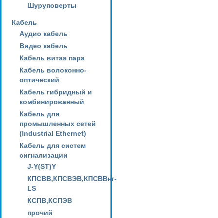
Шуруповерты
Кабель
Аудио кабель
Видео кабель
Кабель витая пара
Кабель волоконно-
оптический
Кабель гибридный и
комбинированный
Кабель для
промышленных сетей
(Industrial Ethernet)
Кабель для систем
сигнализации
J-Y(ST)Y
КПСВВ,КПСВЭВ,КПСВВнг-
LS
КСПВ,КСПЭВ
прочий