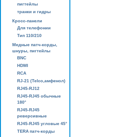
пигтейлы
транки и гидры
Кросс-панели
Для телефонии
Тип 110/210
Медные патч-корды,
шнуры, пигтейлы
BNC
HDMI
RCA
RJ-21 (Telco,амфенол)
RJ45-RJ12
RJ45-RJ45 обычные
180°
RJ45-RJ45
реверсивные
RJ45-RJ45 угловые 45°
TERA патч-корды