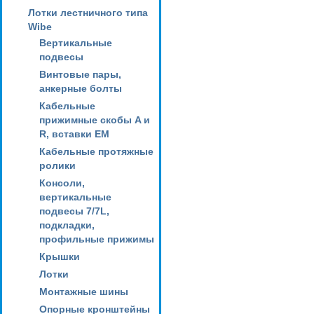
Лотки лестничного типа
Wibe
Вертикальные
подвесы
Винтовые пары,
анкерные болты
Кабельные
прижимные скобы A и
R, вставки EM
Кабельные протяжные
ролики
Консоли,
вертикальные
подвесы 7/7L,
подкладки,
профильные прижимы
Крышки
Лотки
Монтажные шины
Опорные кронштейны