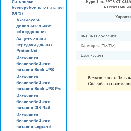
Hyperline PPTR-CT-CS
Источники
кассетами на
бесперебойного питания
(UPS)
Характ
Аксессуары,
дополнительное
оборудование
Внешняя оболочка
Защита линий
передачи данных
Категория (TIA/EIA)
ProtectNet
Цвет кабеля
Источники
бесперебойного
питания Back-UPS
Источники
В связи с нестабильн
бесперебойного
Спасибо за понимани
питания Back-UPS Pro
Источники
бесперебойного
питания DIN Rail
Источники
бесперебойного
питания Legrand