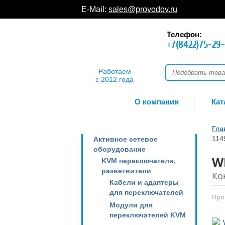
E-Mail:
sales@provodov.ru
Телефон:
+7(8422)75-29
Работаем
с 2012 года
О компании
Кат
Гла
114
Активное сетевое
оборудование
W
KVM переключатели,
разветвители
Ко
Кабели и адаптеры
для переключателей
Про
Модули для
переключателей KVM