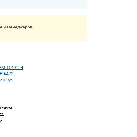
те у менеджеров.
149124
2,
ая