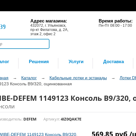
Адрес магазина:
Время работы:
-39
432072, г. Ульяновск,
Пн-Пт 08:00 - 17:00
пр-кт Филатова, д. 2А,
этаж 2, офис 2
алог
Решения
Услуги
Доставка
вная
→
Каталог
→
Кабельные лотки и эстакады
→
Лотки 
9123 Консоль B9/320, оцинкованная
IBE-DEFEM 1149123 Консоль B9/320,
нсоли
изводитель:
DEFEM
Артикул:
4IZ0QAK7E
569.85 руб 