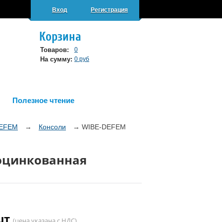
Вход
Регистрация
Корзина
Товаров:
0
На сумму:
0 руб
Полезное чтение
DEFEM
→
Консоли
→
WIBE-DEFEM
 оцинкованная
/шт
(цена указана с НДС)