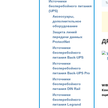
Источники
Т
бесперебойного питания
(UPS)
Аксессуары,
дополнительное
оборудование
Защита линий
передачи данных
Д
ProtectNet
Источники
бесперебойного
питания Back-UPS
Источники
бесперебойного
питания Back-UPS Pro
Источники
бесперебойного
WIB
питания DIN Rail
Кон
оци
Источники
бесперебойного
питания Legrand