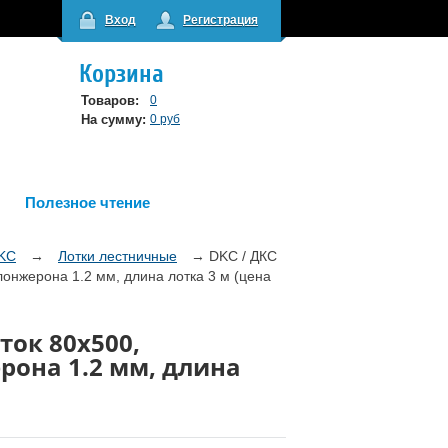
Вход
Регистрация
Корзина
Товаров:
0
На сумму:
0 руб
Полезное чтение
DKC
→
Лотки лестничные
→
DKC / ДКС
онжерона 1.2 мм, длина лотка 3 м (цена
ток 80х500,
она 1.2 мм, длина