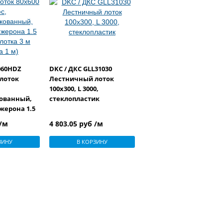
8060HDZ
DKC / ДКС GLL31030
лоток
Лестничный лоток
100х300, L 3000,
ованный,
стеклопластик
жерона 1.5
тка 3 м
 /м
4 803.05 руб /м
ЗИНУ
В КОРЗИНУ