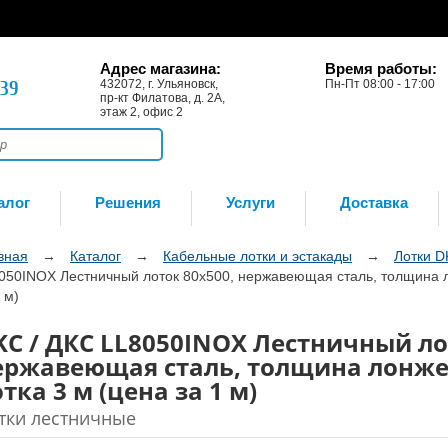
Адрес магазина:
Время работы:
-39
432072, г. Ульяновск,
Пн-Пт 08:00 - 17:00
пр-кт Филатова, д. 2А,
этаж 2, офис 2
алог
Решения
Услуги
Доставка
вная
→
Каталог
→
Кабельные лотки и эстакады
→
Лотки 
050INOX Лестничный лоток 80х500, нержавеющая сталь, толщина л
 м)
KC / ДКС LL8050INOX Лестничный ло
ержавеющая сталь, толщина лонжер
тка 3 м (цена за 1 м)
тки лестничные