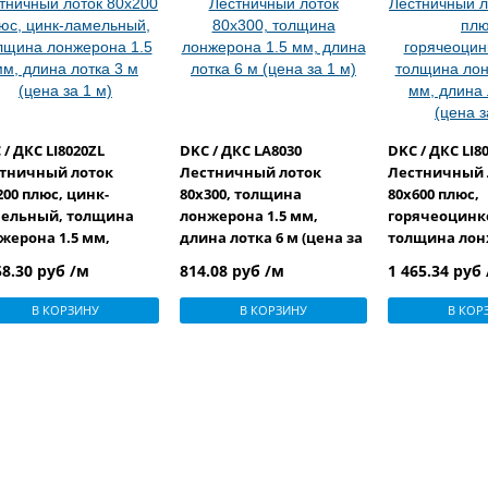
 / ДКС LI8020ZL
DKC / ДКС LA8030
DKC / ДКС LI
тничный лоток
Лестничный лоток
Лестничный 
200 плюс, цинк-
80х300, толщина
80х600 плюс,
ельный, толщина
лонжерона 1.5 мм,
горячеоцинк
жерона 1.5 мм,
длина лотка 6 м (цена за
толщина лон
на лотка 3 м (цена за
1 м)
мм, длина ло
58.30 руб /м
814.08 руб /м
1 465.34 руб
(цена за 1 м)
В КОРЗИНУ
В КОРЗИНУ
В КОР