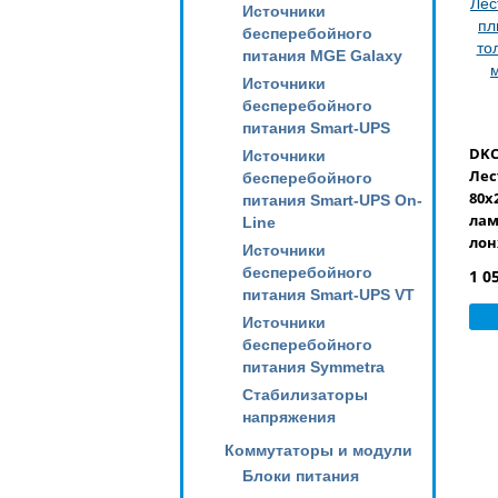
Источники
бесперебойного
питания MGE Galaxy
Источники
бесперебойного
питания Smart-UPS
DKC
Источники
Лес
бесперебойного
80х
питания Smart-UPS On-
лам
Line
лон
Источники
дли
бесперебойного
1 0
1 м)
питания Smart-UPS VT
Источники
бесперебойного
питания Symmetra
Стабилизаторы
напряжения
Коммутаторы и модули
Блоки питания