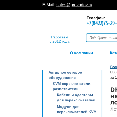
E-Mail:
sales@provodov.ru
Телефон:
+7(8422)75-29
Работаем
с 2012 года
О компании
Кат
Гла
LL8
Активное сетевое
за 1
оборудование
KVM переключатели,
D
разветвители
н
Кабели и адаптеры
ло
для переключателей
Модули для
Ло
переключателей KVM