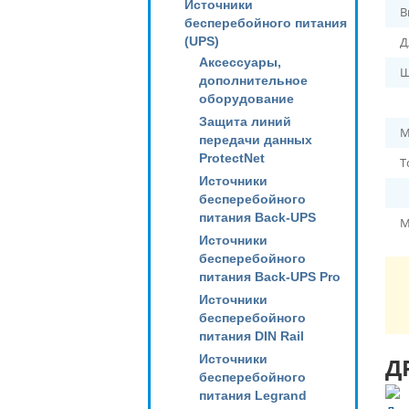
Источники
В
бесперебойного питания
(UPS)
Д
Аксессуары,
Ш
дополнительное
оборудование
Защита линий
М
передачи данных
ProtectNet
Т
Источники
бесперебойного
питания Back-UPS
М
Источники
бесперебойного
питания Back-UPS Pro
Источники
бесперебойного
питания DIN Rail
Источники
Д
бесперебойного
питания Legrand