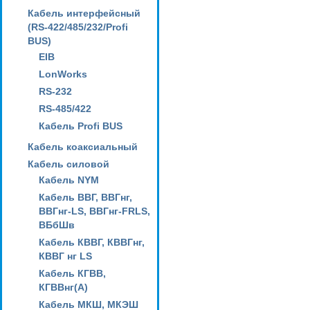
Кабель интерфейсный
(RS-422/485/232/Profi
BUS)
EIB
LonWorks
RS-232
RS-485/422
Кабель Profi BUS
Кабель коаксиальный
Кабель силовой
Кабель NYM
Кабель ВВГ, ВВГнг,
ВВГнг-LS, ВВГнг-FRLS,
ВБбШв
Кабель КВВГ, КВВГнг,
КВВГ нг LS
Кабель КГВВ,
КГВВнг(А)
Кабель МКШ, МКЭШ