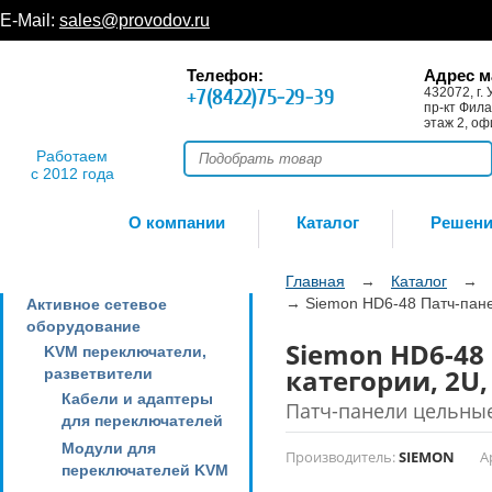
E-Mail:
sales@provodov.ru
Телефон:
Адрес м
+7(8422)75-29-39
432072, г. 
пр-кт Фила
этаж 2, оф
Работаем
с 2012 года
О компании
Каталог
Решен
Главная
→
Каталог
→
→
Siemon HD6-48 Патч-пане
Активное сетевое
оборудование
Siemon HD6-48 
KVM переключатели,
категории, 2U
разветвители
Кабели и адаптеры
Патч-панели цельные
для переключателей
Модули для
Производитель:
SIEMON
А
переключателей KVM