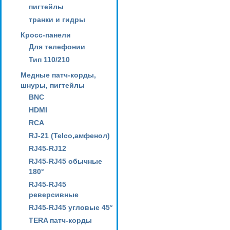
пигтейлы
транки и гидры
Кросс-панели
Для телефонии
Тип 110/210
Медные патч-корды,
шнуры, пигтейлы
BNC
HDMI
RCA
RJ-21 (Telco,амфенол)
RJ45-RJ12
RJ45-RJ45 обычные
180°
RJ45-RJ45
реверсивные
RJ45-RJ45 угловые 45°
TERA патч-корды