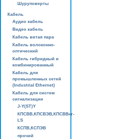
Шуруповерты
Кабель
Аудио кабель
Видео кабель
Кабель витая пара
Кабель волоконно-
оптический
Кабель гибридный и
комбинированный
Кабель для
промышленных сетей
(Industrial Ethernet)
Кабель для систем
сигнализации
J-Y(ST)Y
КПСВВ,КПСВЭВ,КПСВВнг-
LS
КСПВ,КСПЭВ
прочий