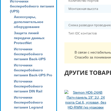
Количество портов
Источники
бесперебойного питания
Монтажная высота
(UPS)
Аксессуары,
дополнительное
Схема разводки проводни
оборудование
Защита линий
Тип IDC контактов
передачи данных
ProtectNet
Источники
В связи с нестабильн
бесперебойного
Спасибо за понимани
питания Back-UPS
Источники
бесперебойного
ДРУГИЕ ТОВАР
питания Back-UPS Pro
Источники
бесперебойного
питания DIN Rail
Источники
бесперебойного
питания Legrand