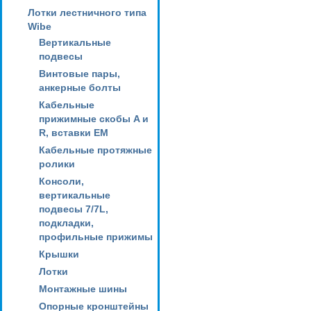
Лотки лестничного типа
Wibe
Вертикальные
подвесы
Винтовые пары,
анкерные болты
Кабельные
прижимные скобы A и
R, вставки EM
Кабельные протяжные
ролики
Консоли,
вертикальные
подвесы 7/7L,
подкладки,
профильные прижимы
Крышки
Лотки
Монтажные шины
Опорные кронштейны