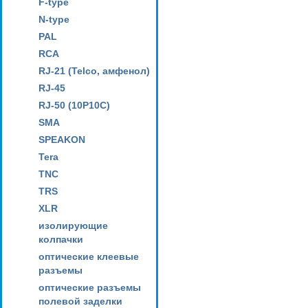
F-type
N-type
PAL
RCA
RJ-21 (Telco, амфенол)
RJ-45
RJ-50 (10P10C)
SMA
SPEAKON
Tera
TNC
TRS
XLR
изолирующие
колпачки
оптические клеевые
разъемы
оптические разъемы
полевой заделки