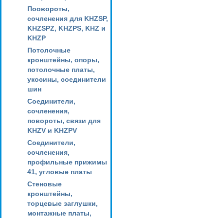
Поовороты,
сочленения для KHZSP,
KHZSPZ, KHZPS, KHZ и
KHZP
Потолочные
кронштейны, опоры,
потолочные платы,
укосины, соединители
шин
Соединители,
сочленения,
повороты, связи для
KHZV и KHZPV
Соединители,
сочленения,
профильные прижимы
41, угловые платы
Стеновые
кронштейны,
торцевые заглушки,
монтажные платы,