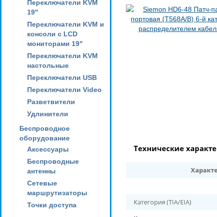
Переключатели KVM
19"
Переключатели KVM и
консоли с LCD
мониторами 19"
Переключатели KVM
настольные
Переключатели USB
Переключатели Video
Разветвители
Удлинители
Беспроводное
оборудование
Технические характ
Аксессуары
Беспроводные
Характ
антенны
Сетевые
маршрутизаторы
Категория (TIA/EIA)
Точки доступа