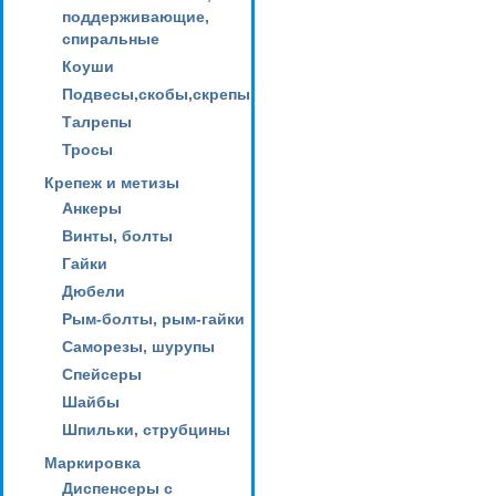
поддерживающие,
спиральные
Коуши
Подвесы,скобы,скрепы
Талрепы
Тросы
Крепеж и метизы
Анкеры
Винты, болты
Гайки
Дюбели
Рым-болты, рым-гайки
Саморезы, шурупы
Спейсеры
Шайбы
Шпильки, струбцины
Маркировка
Диспенсеры с