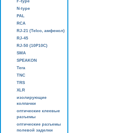
F-type
N-type
PAL
RCA
RJ-21 (Telco, амфенол)
RJ-45
RJ-50 (10P10C)
SMA
SPEAKON
Tera
TNC
TRS
XLR
изолирующие
колпачки
оптические клеевые
разъемы
оптические разъемы
полевой заделки