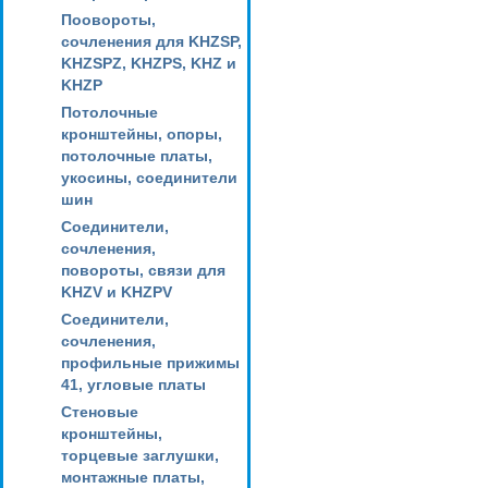
Поовороты,
сочленения для KHZSP,
KHZSPZ, KHZPS, KHZ и
KHZP
Потолочные
кронштейны, опоры,
потолочные платы,
укосины, соединители
шин
Соединители,
сочленения,
повороты, связи для
KHZV и KHZPV
Соединители,
сочленения,
профильные прижимы
41, угловые платы
Стеновые
кронштейны,
торцевые заглушки,
монтажные платы,