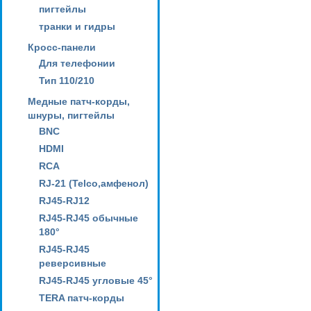
пигтейлы
транки и гидры
Кросс-панели
Для телефонии
Тип 110/210
Медные патч-корды,
шнуры, пигтейлы
BNC
HDMI
RCA
RJ-21 (Telco,амфенол)
RJ45-RJ12
RJ45-RJ45 обычные
180°
RJ45-RJ45
реверсивные
RJ45-RJ45 угловые 45°
TERA патч-корды