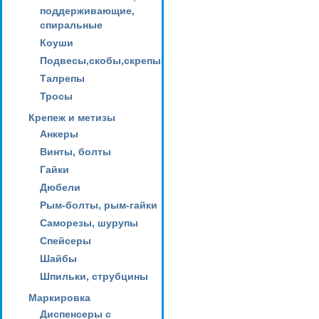
поддерживающие,
спиральные
Коуши
Подвесы,скобы,скрепы
Талрепы
Тросы
Крепеж и метизы
Анкеры
Винты, болты
Гайки
Дюбели
Рым-болты, рым-гайки
Саморезы, шурупы
Спейсеры
Шайбы
Шпильки, струбцины
Маркировка
Диспенсеры с