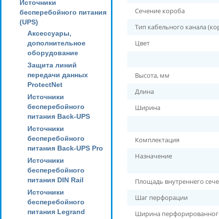
Источники
Сечение короба
бесперебойного питания
(UPS)
Тип кабельного канала (ко
Аксессуары,
Цвет
дополнительное
оборудование
Защита линий
передачи данных
Высота, мм
ProtectNet
Длина
Источники
бесперебойного
Ширина
питания Back-UPS
Источники
бесперебойного
Комплектация
питания Back-UPS Pro
Назначение
Источники
бесперебойного
питания DIN Rail
Площадь внутреннего сеч
Источники
Шаг перфорации
бесперебойного
питания Legrand
Ширина перфорированног