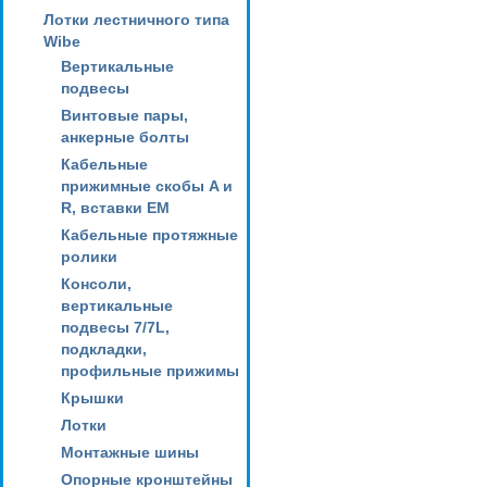
Лотки лестничного типа
Wibe
Вертикальные
подвесы
Винтовые пары,
анкерные болты
Кабельные
прижимные скобы A и
R, вставки EM
Кабельные протяжные
ролики
Консоли,
вертикальные
подвесы 7/7L,
подкладки,
профильные прижимы
Крышки
Лотки
Монтажные шины
Опорные кронштейны