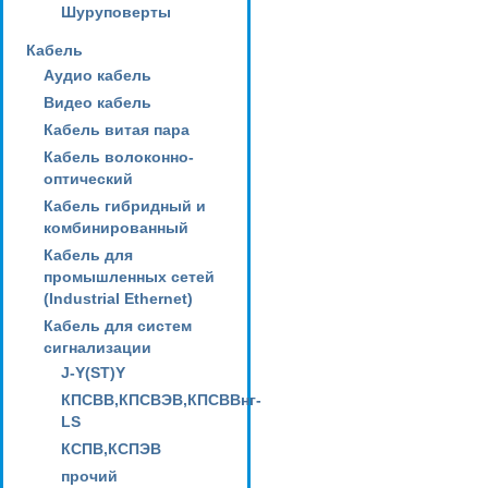
Шуруповерты
Кабель
Аудио кабель
Видео кабель
Кабель витая пара
Кабель волоконно-
оптический
Кабель гибридный и
комбинированный
Кабель для
промышленных сетей
(Industrial Ethernet)
Кабель для систем
сигнализации
J-Y(ST)Y
КПСВВ,КПСВЭВ,КПСВВнг-
LS
КСПВ,КСПЭВ
прочий