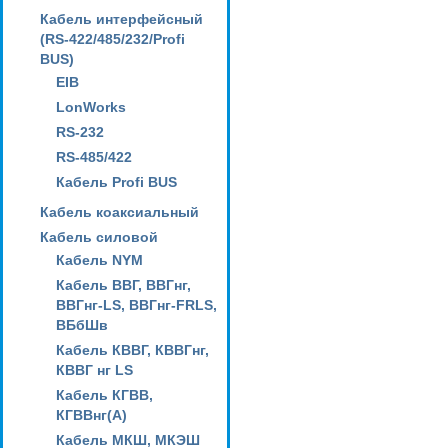
Кабель интерфейсный
(RS-422/485/232/Profi
BUS)
EIB
LonWorks
RS-232
RS-485/422
Кабель Profi BUS
Кабель коаксиальный
Кабель силовой
Кабель NYM
Кабель ВВГ, ВВГнг,
ВВГнг-LS, ВВГнг-FRLS,
ВБбШв
Кабель КВВГ, КВВГнг,
КВВГ нг LS
Кабель КГВВ,
КГВВнг(А)
Кабель МКШ, МКЭШ