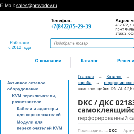
E-Mail:
sales@provodov.ru
Телефон:
Адрес м
+7(8422)75-29-39
432072, г. 
пр-кт Фила
этаж 2, оф
Работаем
с 2012 года
О компании
Каталог
Решен
Главная
→
Каталог
→
короба
→
перфорирован
Активное сетевое
самоклеящийся DN-AL 42,5x4
оборудование
KVM переключатели,
DKC / ДКС 021
разветвители
самоклеящийся 
Кабели и адаптеры
для переключателей
перфорированный с
Модули для
переключателей KVM
Производитель:
DKC
Артик