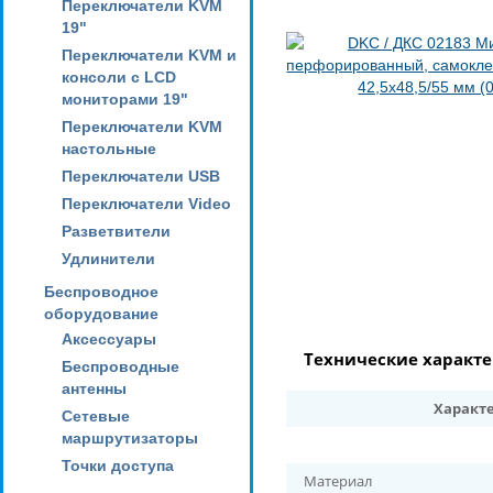
Переключатели KVM
19"
Переключатели KVM и
консоли с LCD
мониторами 19"
Переключатели KVM
настольные
Переключатели USB
Переключатели Video
Разветвители
Удлинители
Беспроводное
оборудование
Аксессуары
Технические характ
Беспроводные
антенны
Характ
Сетевые
маршрутизаторы
Точки доступа
Материал