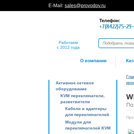
E-Mail:
sales@provodov.ru
Телефон:
+7(8422)75-29
Работаем
с 2012 года
О компании
Кат
Гла
кро
Активное сетевое
оборудование
W
KVM переключатели,
разветвители
По
Кабели и адаптеры
для переключателей
Про
Модули для
переключателей KVM