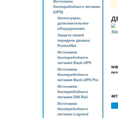
Источники
бесперебойного питания
(UPS)
Д
Аксессуары,
дополнительное
оборудование
Защита линий
передачи данных
ProtectNet
Источники
бесперебойного
питания Back-UPS
WIB
Источники
пот
бесперебойного
питания Back-UPS Pro
Источники
бесперебойного
407
питания DIN Rail
Источники
бесперебойного
питания Legrand