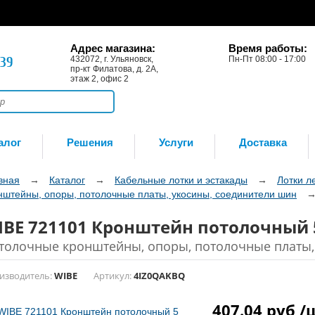
Адрес магазина:
Время работы:
-39
432072, г. Ульяновск,
Пн-Пт 08:00 - 17:00
пр-кт Филатова, д. 2А,
этаж 2, офис 2
алог
Решения
Услуги
Доставка
вная
→
Каталог
→
Кабельные лотки и эстакады
→
Лотки л
нштейны, опоры, потолочные платы, укосины, соединители шин
IBE 721101 Кронштейн потолочный 
толочные кронштейны, опоры, потолочные платы,
изводитель:
WIBE
Артикул:
4IZ0QAKBQ
407.04 руб 