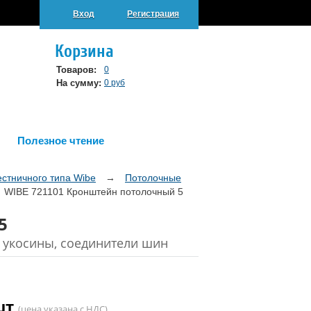
Вход
Регистрация
Корзина
Товаров:
0
На сумму:
0 руб
Полезное чтение
естничного типа Wibe
→
Потолочные
→
WIBE 721101 Кронштейн потолочный 5
5
 укосины, соединители шин
/шт
(цена указана с НДС)