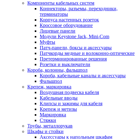
Компоненты кабельных систем
Коннекторы, разъемы, переходники,
терминаторы
Корпуса настенных розеток
Кроссовое оборудование
Лицевые панели
Модули Keystone Jack, Mini-Com
Муфты
Патч-панели, боксы и аксессуары
Патчкорды медные и волоконно-оптические
Претерминированные решения
Розетки и выключатели
Короба, колонны, фальшпол
Короба, кабельные каналы и аксессуары
Фальшпол
Крепеж, маркировка
Воздушная подвеска кабеля
Кабельные вводы
Клипсы и зажимы для кабеля
Крепеж и метизы
Маркировка
Стяжки
Трубы, металлорукав
Шкафы и стойки
Аксессуары к напольным шкафам