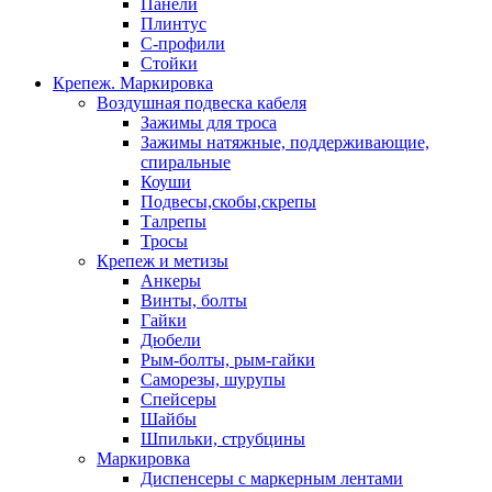
Панели
Плинтус
С-профили
Стойки
Крепеж. Маркировка
Воздушная подвеска кабеля
Зажимы для троса
Зажимы натяжные, поддерживающие,
спиральные
Коуши
Подвесы,скобы,скрепы
Талрепы
Тросы
Крепеж и метизы
Анкеры
Винты, болты
Гайки
Дюбели
Рым-болты, рым-гайки
Саморезы, шурупы
Спейсеры
Шайбы
Шпильки, струбцины
Маркировка
Диспенсеры с маркерным лентами