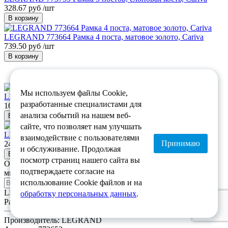
328.67 руб /шт
В корзину
LEGRAND 773664 Рамка 4 поста, матовое золото, Cariva
739.50 руб /шт
В корзину
Мы используем файлы Cookie,
LEGRAND 773653 Рамка 3 поста, белая, Cariva
разработанные специалистами для
164.33 руб /шт
анализа событий на нашем веб-
В корзину
сайте, что позволяет нам улучшать
LEGRAND 773681 Рамка 1 пост, песочная, Cariva
взаимодействие с пользователями
Принимаю
246.50 руб /шт
и обслуживание. Продолжая
В корзину
посмотр страниц нашего сайта вы
Отправьте заявку
подтверждаете согласие на
мы свяжемся с Вами в течение 15 минут
*
использование Cookie файлов и на
LEGRAND 773653 Рамка 3 поста, белая, Cariva
обработку персональных данных
.
Рамки
Производитель:
LEGRAND