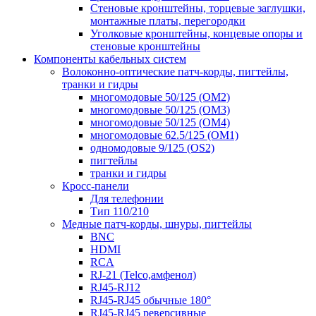
Стеновые кронштейны, торцевые заглушки,
монтажные платы, перегородки
Уголковые кронштейны, концевые опоры и
стеновые кронштейны
Компоненты кабельных систем
Волоконно-оптические патч-корды, пигтейлы,
транки и гидры
многомодовые 50/125 (OM2)
многомодовые 50/125 (OM3)
многомодовые 50/125 (OM4)
многомодовые 62.5/125 (OM1)
одномодовые 9/125 (OS2)
пигтейлы
транки и гидры
Кросс-панели
Для телефонии
Тип 110/210
Медные патч-корды, шнуры, пигтейлы
BNC
HDMI
RCA
RJ-21 (Telco,амфенол)
RJ45-RJ12
RJ45-RJ45 обычные 180°
RJ45-RJ45 реверсивные