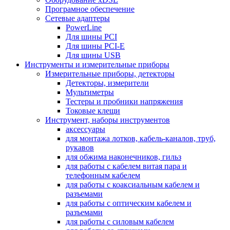
Програмное обеспечение
Сетевые адаптеры
PowerLine
Для шины PCI
Для шины PCI-E
Для шины USB
Инструменты и измерительные приборы
Измерительные приборы, детекторы
Детекторы, измерители
Мультиметры
Тестеры и пробники напряжения
Токовые клещи
Инструмент, наборы инструментов
аксессуары
для монтажа лотков, кабель-каналов, труб,
рукавов
для обжима наконечников, гильз
для работы с кабелем витая пара и
телефонным кабелем
для работы с коаксиальным кабелем и
разъемами
для работы с оптическим кабелем и
разъемами
для работы с силовым кабелем