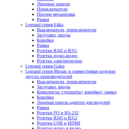
Лицевые панели
Переключатели
Прочие механизмы
Рамки
Legrand серия Etika
Выключатели, переключатели
Заглушки, вводы
Коробки
Рамки
Розетки RJ45 и RJ11
Розетки аудио-видео
Розетки электрические
Legrand серия Galea
Legrand серия Mosaic и совместимые изделии
других производителей
Выключатели, переключатели
Заглушки, вводы
Комплекты: суппорты+ коробки+ рамки
Коробки
Лицевая панель адаптер для модулей
Рамки
Розетки FO и RS-232
Розетки RJ45 и RJ12
Розетки USB и HDMI
Розетки аудио и видео