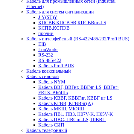
Кабель для промышленных сетей (Industrial
Ethernet)
Кабель для систем сигнализации
J-Y(ST)Y
КПСВВ,КПСВЭВ,КПСВВнг-LS
КСПВ,КСПЭВ
прочий
Кабель интерфейсный (RS-422/485/232/Profi BUS)
EIB
LonWorks
RS-232
RS-485/422
Кабель Profi BUS
Кабель коаксиальный
Кабель силовой
Кабель NYM
Кабель ВВГ, ВВГнг, ВВГнг-LS, ВВГнг-
FRLS, ВБбШв
Кабель КВВГ, КВВГнг, КВВГ нг LS
Кабель КГВВ, КГВВнг(А)
Кабель МКШ, МКЭШ
Кабель ПВ1, ПВ3, H07V-K, H05V-K
Кабель ПВС, ПВСнг-LS, ШВВП
Кабель СИП
Кабель телефонный