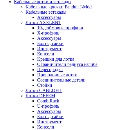
Кабельные лотки и эстакады
Кабельные крючки Panduit J-Mod
Кабельные эстакады
Аксессуары
Лотки AXELENT
19-дюймовые профили
X-профиль
Аксессуары
Болты, гайки
Инструмент
Консоли
Крышки для лотка
Ограничители радиуса изгиба
Перегородка
Проволочные лотки
Соединительные детали
Стойки
Лотки CABLOFIL
Лотки DEFEM
CombiRack
U-профиль
Аксессуары
Болты, гайки
Инструмент
Консоли