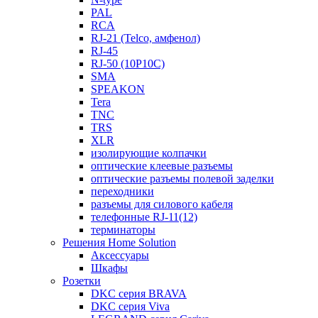
PAL
RCA
RJ-21 (Telco, амфенол)
RJ-45
RJ-50 (10P10C)
SMA
SPEAKON
Tera
TNC
TRS
XLR
изолирующие колпачки
оптические клеевые разъемы
оптические разъемы полевой заделки
переходники
разъемы для силового кабеля
телефонные RJ-11(12)
терминаторы
Решения Home Solution
Аксессуары
Шкафы
Розетки
DKC серия BRAVA
DKC серия Viva