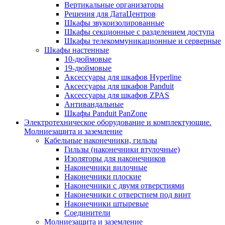
Вертикальные организаторы
Решения для ДатаЦентров
Шкафы звукоизолированные
Шкафы секционные с разделением доступа
Шкафы телекоммуникационные и серверные
Шкафы настенные
10-дюймовые
19-дюймовые
Аксессуары для шкафов Hyperline
Аксессуары для шкафов Panduit
Аксессуары для шкафов ZPAS
Антивандальные
Шкафы Panduit PanZone
Электротехническое оборудование и комплектующие.
Молниезащита и заземление
Кабельные наконечники, гильзы
Гильзы (наконечники втулочные)
Изоляторы для наконечников
Наконечники вилочные
Наконечники плоские
Наконечники с двумя отверстиями
Наконечники с отверстием под винт
Наконечники штыревые
Соединители
Молниезащита и заземление