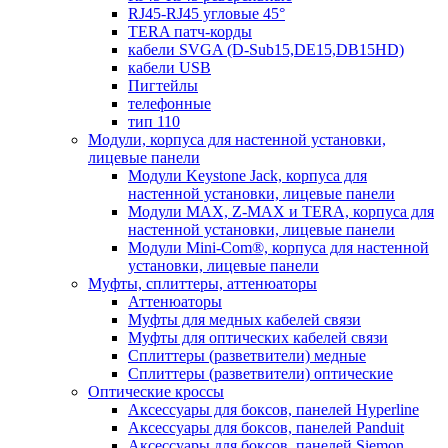
RJ45-RJ45 угловые 45°
TERA патч-корды
кабели SVGA (D-Sub15,DE15,DB15HD)
кабели USB
Пигтейлы
телефонные
тип 110
Модули, корпуса для настенной установки,
лицевые панели
Модули Keystone Jack, корпуса для
настенной установки, лицевые панели
Модули MAX, Z-MAX и TERA, корпуса для
настенной установки, лицевые панели
Модули Mini-Com®, корпуса для настенной
установки, лицевые панели
Муфты, сплиттеры, аттенюаторы
Аттенюаторы
Муфты для медных кабелей связи
Муфты для оптических кабелей связи
Сплиттеры (разветвители) медные
Сплиттеры (разветвители) оптические
Оптические кроссы
Аксессуары для боксов, панелей Hyperline
Аксессуары для боксов, панелей Panduit
Аксессуары для боксов, панелей Siemon