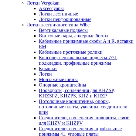
Лотки Vergokan
Аксессуары
Лотки лестничные
Лотки перфорированные
Лотки лестничного типа Wibe
Вертикальные подвесы
Винтовые пары, анкерные болты
Кабельные прижимные скобы A и R, вставки
EM
Кабельные протяжные ролики
Консоли, вертикальные подвесы 7/7L,
подкладки, профильные прижимы
Крышки
Лотки
Монтажные шины
Опорные кронштейны
Поовороты, сочленения для KHZSP,
KHZSPZ, KHZPS, KHZ и KHZP
Потолочные кронштейны, опоры,
потолочные платы, укосины, соединители
шин
Соединители, сочленения, повороты, связи
для KHZV и KHZPV
Соединители, сочленения, профильные
прижимы 41, угловые платы