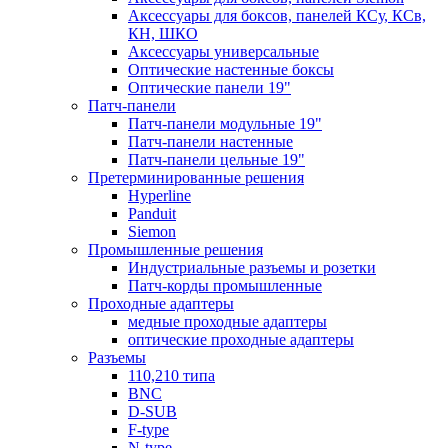
Аксессуары для боксов, панелей КСу, КСв,
КН, ШКО
Аксессуары универсальные
Оптические настенные боксы
Оптические панели 19"
Патч-панели
Патч-панели модульные 19"
Патч-панели настенные
Патч-панели цельные 19"
Претерминированные решения
Hyperline
Panduit
Siemon
Промышленные решения
Индустриальные разъемы и розетки
Патч-корды промышленные
Проходные адаптеры
медные проходные адаптеры
оптические проходные адаптеры
Разъемы
110,210 типа
BNC
D-SUB
F-type
N-type