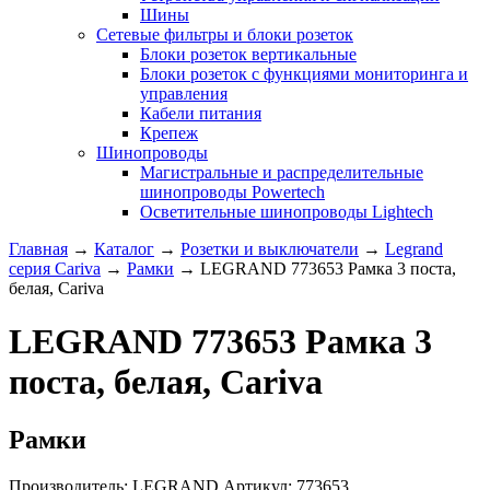
Шины
Сетевые фильтры и блоки розеток
Блоки розеток вертикальные
Блоки розеток с функциями мониторинга и
управления
Кабели питания
Крепеж
Шинопроводы
Магистральные и распределительные
шинопроводы Powertech
Осветительные шинопроводы Lightech
Главная
→
Каталог
→
Розетки и выключатели
→
Legrand
серия Cariva
→
Рамки
→
LEGRAND 773653 Рамка 3 поста,
белая, Cariva
LEGRAND 773653 Рамка 3
поста, белая, Cariva
Рамки
Производитель:
LEGRAND
Артикул:
773653