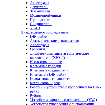
Аксессуары
Держатели
Заземлители
Молниеприёмники
Проводники
Соединители
УЗИП
Низковольтное оборудование
DIN рейки
Автоматические выключатели
Аксессуары
Гребенки
Дифференциальные автоматические
выключатели(УЗО-Д)
Изоляторы шинные
Клеммные колодки
Клеммные соединители
Клеммы на DIN рейку
Колпачковые соединители
Контакторы и реле
Розетки и устройства с креплением на DIN-
рейку
Рубильники
Устройства защитного отключения (УЗО)
Устройства управления и сигнализации