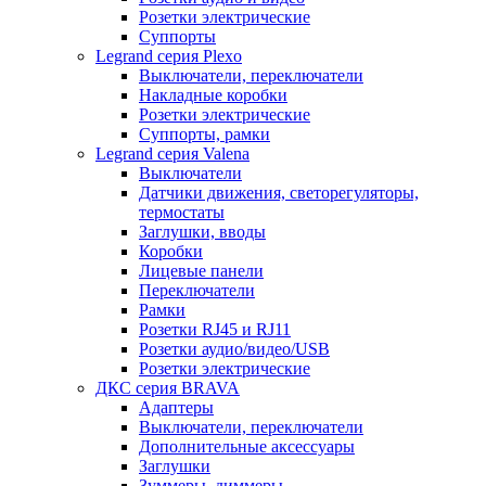
Розетки электрические
Суппорты
Legrand серия Plexo
Выключатели, переключатели
Накладные коробки
Розетки электрические
Суппорты, рамки
Legrand серия Valena
Выключатели
Датчики движения, светорегуляторы,
термостаты
Заглушки, вводы
Коробки
Лицевые панели
Переключатели
Рамки
Розетки RJ45 и RJ11
Розетки аудио/видео/USB
Розетки электрические
ДКС серия BRAVA
Адаптеры
Выключатели, переключатели
Дополнительные аксессуары
Заглушки
Зуммеры, диммеры