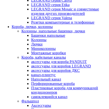
LEGRAND серия Cariva
LEGRAND серия Etika
LEGRAND серия Mosaic и совместимые
изделия других производителей
LEGRAND серия Valena
Розетки компьютерные и телефонные
Короба, лючки, колонны
Колонны, напольные башенки, лючки
Башенки напольные
Колонны
Лючки
Миниколонны
Монтажные коробки
Короба, кабельные каналы
аксессуары для короба PANDUIT
аксессуары для коробов LEGRAND
аксессуары для коробов ДКС
канал-плинтус
Напольный канал
Перфорированные короба
Пластиковые короба для коммуникаций
кондиционеров
самоклеящийся канал
Фальшпол
Аксессуары