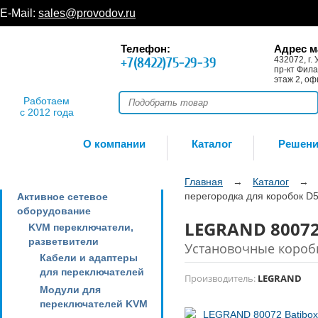
E-Mail:
sales@provodov.ru
Телефон:
Адрес м
+7(8422)75-29-39
432072, г. 
пр-кт Фила
этаж 2, оф
Работаем
с 2012 года
О компании
Каталог
Решен
Главная
→
Каталог
→
перегородка для коробок D
Активное сетевое
оборудование
LEGRAND 80072
KVM переключатели,
разветвители
Установочные короб
Кабели и адаптеры
для переключателей
Производитель:
LEGRAND
Модули для
переключателей KVM