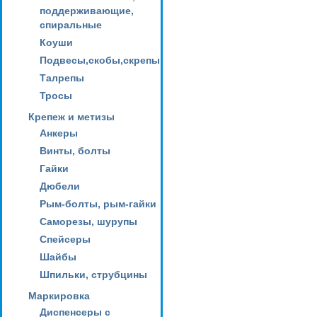
поддерживающие,
спиральные
Коуши
Подвесы,скобы,скрепы
Талрепы
Тросы
Крепеж и метизы
Анкеры
Винты, болты
Гайки
Дюбели
Рым-болты, рым-гайки
Саморезы, шурупы
Спейсеры
Шайбы
Шпильки, струбцины
Маркировка
Диспенсеры с