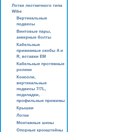
Лотки лестничного типа
Wibe
Вертикальные
подвесы
Винтовые пары,
анкерные болты
Кабельные
прижимные скобы A и
R, вставки EM
Кабельные протяжные
ролики
Консоли,
вертикальные
подвесы 7/7L,
подкладки,
профильные прижимы
Крышки
Лотки
Монтажные шины
Опорные кронштейны