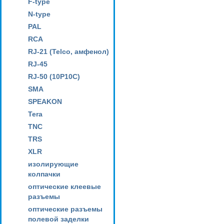
F-type
N-type
PAL
RCA
RJ-21 (Telco, амфенол)
RJ-45
RJ-50 (10P10C)
SMA
SPEAKON
Tera
TNC
TRS
XLR
изолирующие
колпачки
оптические клеевые
разъемы
оптические разъемы
полевой заделки