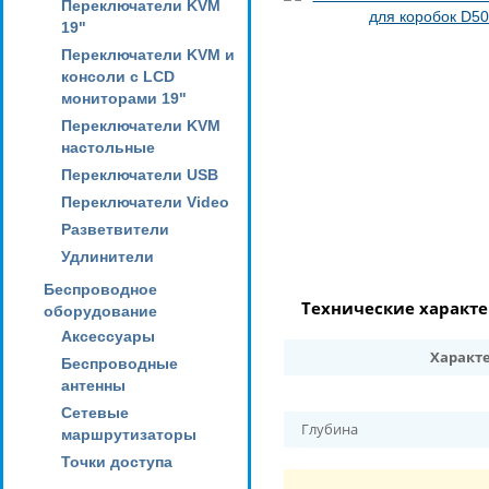
Переключатели KVM
19"
Переключатели KVM и
консоли с LCD
мониторами 19"
Переключатели KVM
настольные
Переключатели USB
Переключатели Video
Разветвители
Удлинители
Беспроводное
Технические характ
оборудование
Аксессуары
Характ
Беспроводные
антенны
Сетевые
Глубина
маршрутизаторы
Точки доступа