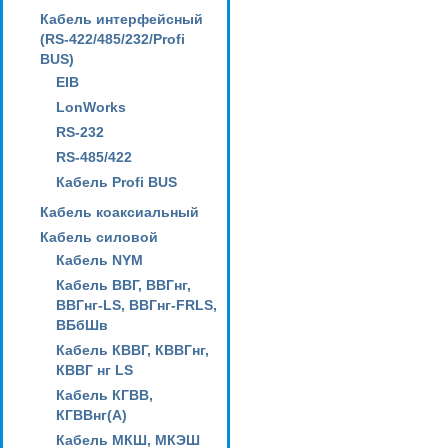
Кабель интерфейсный
(RS-422/485/232/Profi
BUS)
EIB
LonWorks
RS-232
RS-485/422
Кабель Profi BUS
Кабель коаксиальный
Кабель силовой
Кабель NYM
Кабель ВВГ, ВВГнг,
ВВГнг-LS, ВВГнг-FRLS,
ВБбШв
Кабель КВВГ, КВВГнг,
КВВГ нг LS
Кабель КГВВ,
КГВВнг(А)
Кабель МКШ, МКЭШ