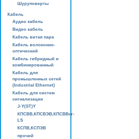
Шуруповерты
Кабель
Аудио кабель
Видео кабель
Кабель витая пара
Кабель волоконно-
оптический
Кабель гибридный и
комбинированный
Кабель для
промышленных сетей
(Industrial Ethernet)
Кабель для систем
сигнализации
J-Y(ST)Y
КПСВВ,КПСВЭВ,КПСВВнг-
LS
КСПВ,КСПЭВ
прочий