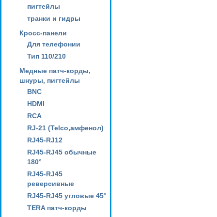
пигтейлы
транки и гидры
Кросс-панели
Для телефонии
Тип 110/210
Медные патч-корды,
шнуры, пигтейлы
BNC
HDMI
RCA
RJ-21 (Telco,амфенол)
RJ45-RJ12
RJ45-RJ45 обычные
180°
RJ45-RJ45
реверсивные
RJ45-RJ45 угловые 45°
TERA патч-корды