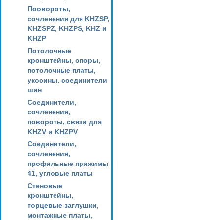
Поовороты,
сочленения для KHZSP,
KHZSPZ, KHZPS, KHZ и
KHZP
Потолочные
кронштейны, опоры,
потолочные платы,
укосины, соединители
шин
Соединители,
сочленения,
повороты, связи для
KHZV и KHZPV
Соединители,
сочленения,
профильные прижимы
41, угловые платы
Стеновые
кронштейны,
торцевые заглушки,
монтажные платы,