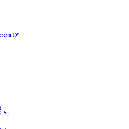
орами 19"
S
 Pro
axy