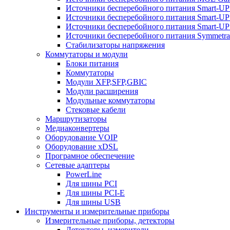
Источники бесперебойного питания Smart-U
Источники бесперебойного питания Smart-UP
Источники бесперебойного питания Smart-U
Источники бесперебойного питания Symmetra
Стабилизаторы напряжения
Коммутаторы и модули
Блоки питания
Коммутаторы
Модули XFP,SFP,GBIC
Модули расширения
Модульные коммутаторы
Стековые кабели
Маршрутизаторы
Медиаконвертеры
Оборудование VOIP
Оборудование xDSL
Програмное обеспечение
Сетевые адаптеры
PowerLine
Для шины PCI
Для шины PCI-E
Для шины USB
Инструменты и измерительные приборы
Измерительные приборы, детекторы
Детекторы, измерители