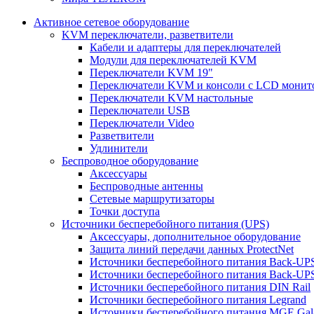
Активное сетевое оборудование
KVM переключатели, разветвители
Кабели и адаптеры для переключателей
Модули для переключателей KVM
Переключатели KVM 19"
Переключатели KVM и консоли с LCD монит
Переключатели KVM настольные
Переключатели USB
Переключатели Video
Разветвители
Удлинители
Беспроводное оборудование
Аксессуары
Беспроводные антенны
Сетевые маршрутизаторы
Точки доступа
Источники бесперебойного питания (UPS)
Аксессуары, дополнительное оборудование
Защита линий передачи данных ProtectNet
Источники бесперебойного питания Back-UP
Источники бесперебойного питания Back-UPS
Источники бесперебойного питания DIN Rail
Источники бесперебойного питания Legrand
Источники бесперебойного питания MGE Gal