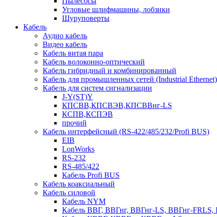
Пылесосы
Угловые шлифмашины, лобзики
Шуруповерты
Кабель
Аудио кабель
Видео кабель
Кабель витая пара
Кабель волоконно-оптический
Кабель гибридный и комбинированный
Кабель для промышленных сетей (Industrial Ethernet)
Кабель для систем сигнализации
J-Y(ST)Y
КПСВВ,КПСВЭВ,КПСВВнг-LS
КСПВ,КСПЭВ
прочий
Кабель интерфейсный (RS-422/485/232/Profi BUS)
EIB
LonWorks
RS-232
RS-485/422
Кабель Profi BUS
Кабель коаксиальный
Кабель силовой
Кабель NYM
Кабель ВВГ, ВВГнг, ВВГнг-LS, ВВГнг-FRLS