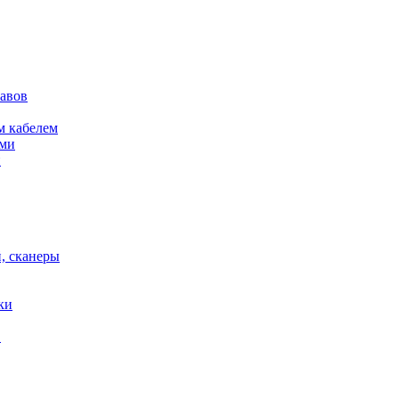
кавов
м кабелем
ами
и
, сканеры
ки
в