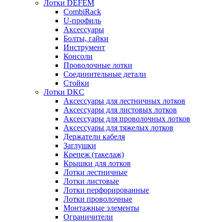
Лотки DEFEM
CombiRack
U-профиль
Аксессуары
Болты, гайки
Инструмент
Консоли
Проволочные лотки
Соединительные детали
Стойки
Лотки DKC
Аксессуары для лестничных лотков
Аксессуары для листовых лотков
Аксессуары для проволочных лотков
Аксессуары для тяжелых лотков
Держатели кабеля
Заглушки
Крепеж (такелаж)
Крышки для лотков
Лотки лестничные
Лотки листовые
Лотки перфорированные
Лотки проволочные
Монтажные элементы
Ограничители