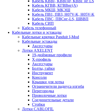
Кабель КВВГ, КВВГнг, КВВГ нг LS
Кабель КГВВ, КГВВнг(А)
Кабель МКШ, МКЭШ
Кабель ПВ1, ПВ3, H07V-K, H05V-K
Кабель ПВС, ПВСнг-LS, ШВВП
Кабель СИП
Кабель телефонный
Кабельные лотки и эстакады
Кабельные крючки Panduit J-Mod
Кабельные эстакады
Аксессуары
Лотки AXELENT
19-дюймовые профили
X-профиль
Аксессуары
Болты, гайки
Инструмент
Консоли
Крышки для лотка
Ограничители радиуса изгиба
Перегородка
Проволочные лотки
Соединительные детали
Стойки
Лотки CABLOFIL