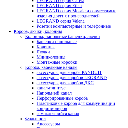
LEGRAND серия Cariva
LEGRAND серия Etika
LEGRAND серия Mosaic и совместимые
изделия других производителей
LEGRAND серия Valena
Розетки компьютерные и телефонные
Короба, лючки, колонны
Колонны, напольные башенки, лючки
Башенки напольные
Колонны
Лючки
Миниколонны
Монтажные коробки
Короба, кабельные каналы
аксессуары для короба PANDUIT
аксессуары для коробов LEGRAND
аксессуары для коробов ДКС
канал-плинтус
Напольный канал
Перфорированные короба
Пластиковые короба для коммуникаций
кондиционеров
самоклеящийся канал
Фальшпол
Аксессуары