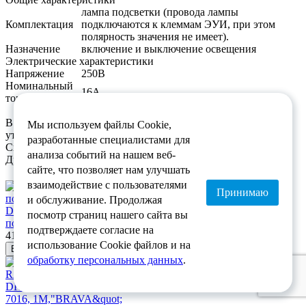
лампа подсветки (провода лампы
Комплектация
подключаются к клеммам ЭУИ, при этом
полярность значения не имеет).
Назначение
включение и выключение освещения
Электрические характеристики
Напряжение
250В
Номинальный
16А
ток
В связи с нестабильным курсом валют, актуальную цену
Мы используем файлы Cookie,
уточняйте у менеджеров.
разработанные специалистами для
Спасибо за понимание.
анализа событий на нашем веб-
Другие товары в этой категории
сайте, что позволяет нам улучшать
взаимодействие с пользователями
Принимаю
и обслуживание. Продолжая
DKC / ДКС 76022BL Выключатель типа "кнопка" с
посмотр страниц нашего сайта вы
подсветкой, белый RAL 9010, 2М,"BRAVA&quot;
подтверждаете согласие на
410.83 руб /шт
использование Cookie файлов и на
В корзину
обработку персональных данных
.
DKC / ДКС 77001NL Выключатель с подсветкой, черный RAL
7016, 1М,"BRAVA&quot;