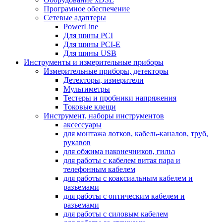
Програмное обеспечение
Сетевые адаптеры
PowerLine
Для шины PCI
Для шины PCI-E
Для шины USB
Инструменты и измерительные приборы
Измерительные приборы, детекторы
Детекторы, измерители
Мультиметры
Тестеры и пробники напряжения
Токовые клещи
Инструмент, наборы инструментов
аксессуары
для монтажа лотков, кабель-каналов, труб,
рукавов
для обжима наконечников, гильз
для работы с кабелем витая пара и
телефонным кабелем
для работы с коаксиальным кабелем и
разъемами
для работы с оптическим кабелем и
разъемами
для работы с силовым кабелем