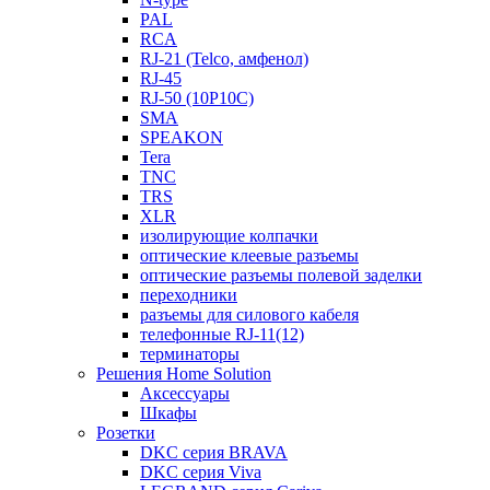
PAL
RCA
RJ-21 (Telco, амфенол)
RJ-45
RJ-50 (10P10C)
SMA
SPEAKON
Tera
TNC
TRS
XLR
изолирующие колпачки
оптические клеевые разъемы
оптические разъемы полевой заделки
переходники
разъемы для силового кабеля
телефонные RJ-11(12)
терминаторы
Решения Home Solution
Аксессуары
Шкафы
Розетки
DKC серия BRAVA
DKC серия Viva