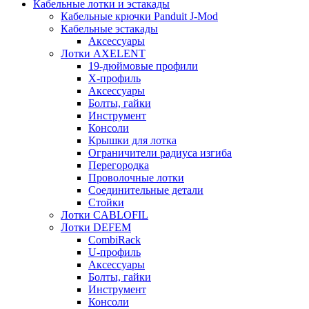
Кабельные лотки и эстакады
Кабельные крючки Panduit J-Mod
Кабельные эстакады
Аксессуары
Лотки AXELENT
19-дюймовые профили
X-профиль
Аксессуары
Болты, гайки
Инструмент
Консоли
Крышки для лотка
Ограничители радиуса изгиба
Перегородка
Проволочные лотки
Соединительные детали
Стойки
Лотки CABLOFIL
Лотки DEFEM
CombiRack
U-профиль
Аксессуары
Болты, гайки
Инструмент
Консоли