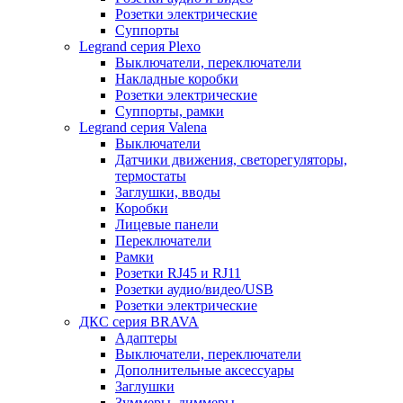
Розетки электрические
Суппорты
Legrand серия Plexo
Выключатели, переключатели
Накладные коробки
Розетки электрические
Суппорты, рамки
Legrand серия Valena
Выключатели
Датчики движения, светорегуляторы,
термостаты
Заглушки, вводы
Коробки
Лицевые панели
Переключатели
Рамки
Розетки RJ45 и RJ11
Розетки аудио/видео/USB
Розетки электрические
ДКС серия BRAVA
Адаптеры
Выключатели, переключатели
Дополнительные аксессуары
Заглушки
Зуммеры, диммеры