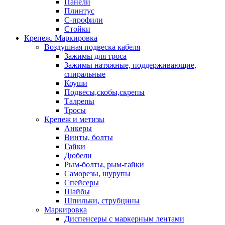
Панели
Плинтус
С-профили
Стойки
Крепеж. Маркировка
Воздушная подвеска кабеля
Зажимы для троса
Зажимы натяжные, поддерживающие,
спиральные
Коуши
Подвесы,скобы,скрепы
Талрепы
Тросы
Крепеж и метизы
Анкеры
Винты, болты
Гайки
Дюбели
Рым-болты, рым-гайки
Саморезы, шурупы
Спейсеры
Шайбы
Шпильки, струбцины
Маркировка
Диспенсеры с маркерным лентами