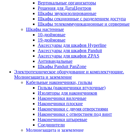
Вертикальные организаторы
Решения для ДатаЦентров
Шкафы звукоизолированные
Шкафы секционные с разделением доступа
Шкафы телекоммуникационные и серверные
Шкафы настенные
10-дюймовые
19-дюймовые
Аксессуары для шкафов Hyperline
Аксессуары для шкафов Panduit
Аксессуары для шкафов ZPAS
Антивандальные
Шкафы Panduit PanZone
Электротехническое оборудование и комплектующие.
Молниезащита и заземление
Кабельные наконечники, гильзы
Гильзы (наконечники втулочные)
Изоляторы для наконечников
Наконечники вилочные
Наконечники плоские
Наконечники с двумя отверстиями
Наконечники с отверстием под винт
Наконечники штыревые
Соединители
Молниезащита и заземление