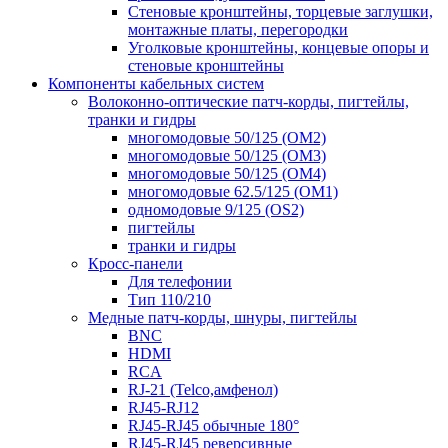
Стеновые кронштейны, торцевые заглушки,
монтажные платы, перегородки
Уголковые кронштейны, концевые опоры и
стеновые кронштейны
Компоненты кабельных систем
Волоконно-оптические патч-корды, пигтейлы,
транки и гидры
многомодовые 50/125 (OM2)
многомодовые 50/125 (OM3)
многомодовые 50/125 (OM4)
многомодовые 62.5/125 (OM1)
одномодовые 9/125 (OS2)
пигтейлы
транки и гидры
Кросс-панели
Для телефонии
Тип 110/210
Медные патч-корды, шнуры, пигтейлы
BNC
HDMI
RCA
RJ-21 (Telco,амфенол)
RJ45-RJ12
RJ45-RJ45 обычные 180°
RJ45-RJ45 реверсивные