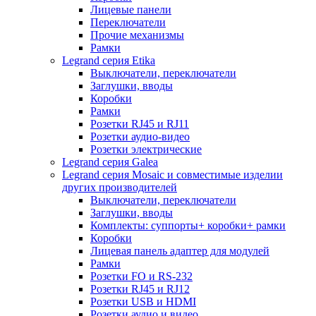
Лицевые панели
Переключатели
Прочие механизмы
Рамки
Legrand серия Etika
Выключатели, переключатели
Заглушки, вводы
Коробки
Рамки
Розетки RJ45 и RJ11
Розетки аудио-видео
Розетки электрические
Legrand серия Galea
Legrand серия Mosaic и совместимые изделии
других производителей
Выключатели, переключатели
Заглушки, вводы
Комплекты: суппорты+ коробки+ рамки
Коробки
Лицевая панель адаптер для модулей
Рамки
Розетки FO и RS-232
Розетки RJ45 и RJ12
Розетки USB и HDMI
Розетки аудио и видео