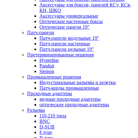
Аксессуары для боксов, панелей КСу, КСв,
КН, ШКО
Аксессуары универсальные
Оптические настенные боксы
Оптические панели 19"
Патч-панели
Патч-панели модульные 19"
Патч-панели настенные
Патч-панели цельные 19"
Претерминированные решения
Hyperline
Panduit
Siemon
Промышленные решения
Индустриальные разъемы и розетки
Патч-корды промышленные
Проходные адаптеры
медные проходные адаптеры
оптические проходные адаптеры
Разъемы
110,210 типа
BNC
D-SUB
F-type
N-type