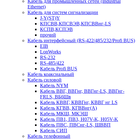
Кабель для промышленных сетей (Industrial
Ethernet)
Кабель для систем сигнализации
J-Y(ST)Y
КПСВВ,КПСВЭВ,КПСВВнг-LS
КСПВ,КСПЭВ
прочий
Кабель интерфейсный (RS-422/485/232/Profi BUS)
EIB
LonWorks
RS-232
RS-485/422
Кабель Profi BUS
Кабель коаксиальный
Кабель силовой
Кабель NYM
Кабель ВВГ, ВВГнг, ВВГнг-LS, ВВГнг-
FRLS, ВБбШв
Кабель КВВГ, КВВГнг, КВВГ нг LS
Кабель КГВВ, КГВВнг(А)
Кабель МКШ, МКЭШ
Кабель ПВ1, ПВ3, H07V-K, H05V-K
Кабель ПВС, ПВСнг-LS, ШВВП
Кабель СИП
Кабель телефонный