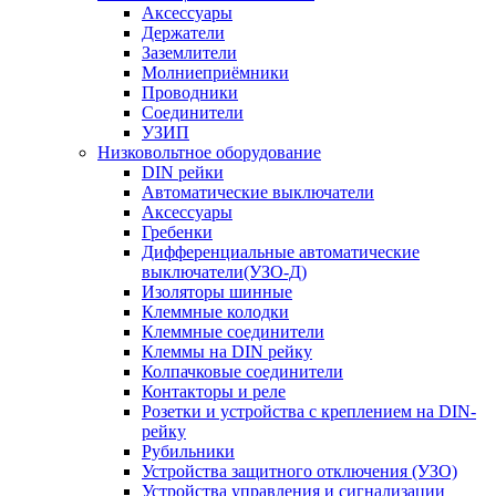
Аксессуары
Держатели
Заземлители
Молниеприёмники
Проводники
Соединители
УЗИП
Низковольтное оборудование
DIN рейки
Автоматические выключатели
Аксессуары
Гребенки
Дифференциальные автоматические
выключатели(УЗО-Д)
Изоляторы шинные
Клеммные колодки
Клеммные соединители
Клеммы на DIN рейку
Колпачковые соединители
Контакторы и реле
Розетки и устройства с креплением на DIN-
рейку
Рубильники
Устройства защитного отключения (УЗО)
Устройства управления и сигнализации