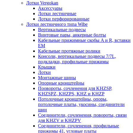
Лотки Vergokan
Аксессуары
Лотки лестничные
Лотки перфорированные
Лотки лестничного типа Wibe
Вертикальные подвесы
Винтовые пары, анкерные болты
Кабельные прижимные скобы A и R, вставки
EM
Кабельные протяжные ролики
Консоли, вертикальные подвесы 7/7L,
подкладки, профильные прижимы
Крышки
Лотки
Монтажные шины
Опорные кронштейны
Поовороты, сочленения для KHZSP,
KHZSPZ, KHZPS, KHZ и KHZP
Потолочные кронштейны, опоры,
потолочные платы, укосины, соединители
шин
Соединители, сочленения, повороты, связи
для KHZV и KHZPV
Соединители, сочленения, профильные
прижимы 41, угловые платы