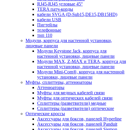
RJ45-RJ45 угловые 45°
TERA патч-корды
кабели SVGA (D-Sub15,DE15,DB15HD)
кабели USB
Пигтейлы
телефонные
тип 110
Модули, корпуса для настенной установки,
лицевые панели
Модули Keystone Jack, корпуса для
настенной установки, лицевые панели
Модули MAX, Z-MAX и TERA, корпуса для
настенной установки, лицевые панели
Модули Mini-Com®, корпуса для настенной
установки, лицевые панели
Муфты, сплиттеры, аттенюаторы
Аттенюаторы
Муфты для медных кабелей связи
Муфты для оптических кабелей связи
Сплиттеры (разветвители) медные
Сплиттеры (разветвители) оптические
Оптические кроссы
Аксессуары для боксов, панелей Hyperline
Аксессуары для боксов, панелей Panduit
Аксессуары для боксов, панелей Siemon