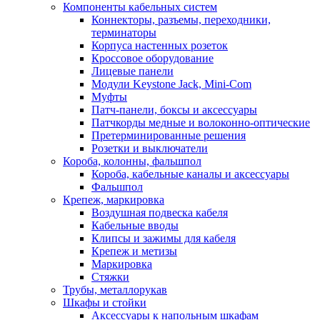
Компоненты кабельных систем
Коннекторы, разъемы, переходники,
терминаторы
Корпуса настенных розеток
Кроссовое оборудование
Лицевые панели
Модули Keystone Jack, Mini-Com
Муфты
Патч-панели, боксы и аксессуары
Патчкорды медные и волоконно-оптические
Претерминированные решения
Розетки и выключатели
Короба, колонны, фальшпол
Короба, кабельные каналы и аксессуары
Фальшпол
Крепеж, маркировка
Воздушная подвеска кабеля
Кабельные вводы
Клипсы и зажимы для кабеля
Крепеж и метизы
Маркировка
Стяжки
Трубы, металлорукав
Шкафы и стойки
Аксессуары к напольным шкафам