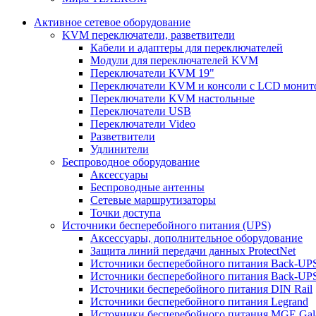
Активное сетевое оборудование
KVM переключатели, разветвители
Кабели и адаптеры для переключателей
Модули для переключателей KVM
Переключатели KVM 19"
Переключатели KVM и консоли с LCD монит
Переключатели KVM настольные
Переключатели USB
Переключатели Video
Разветвители
Удлинители
Беспроводное оборудование
Аксессуары
Беспроводные антенны
Сетевые маршрутизаторы
Точки доступа
Источники бесперебойного питания (UPS)
Аксессуары, дополнительное оборудование
Защита линий передачи данных ProtectNet
Источники бесперебойного питания Back-UP
Источники бесперебойного питания Back-UPS
Источники бесперебойного питания DIN Rail
Источники бесперебойного питания Legrand
Источники бесперебойного питания MGE Gal