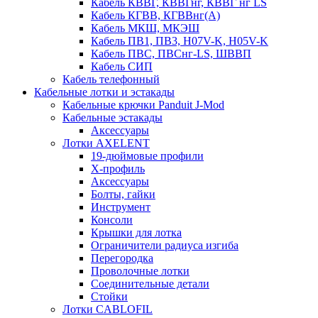
Кабель КВВГ, КВВГнг, КВВГ нг LS
Кабель КГВВ, КГВВнг(А)
Кабель МКШ, МКЭШ
Кабель ПВ1, ПВ3, H07V-K, H05V-K
Кабель ПВС, ПВСнг-LS, ШВВП
Кабель СИП
Кабель телефонный
Кабельные лотки и эстакады
Кабельные крючки Panduit J-Mod
Кабельные эстакады
Аксессуары
Лотки AXELENT
19-дюймовые профили
X-профиль
Аксессуары
Болты, гайки
Инструмент
Консоли
Крышки для лотка
Ограничители радиуса изгиба
Перегородка
Проволочные лотки
Соединительные детали
Стойки
Лотки CABLOFIL