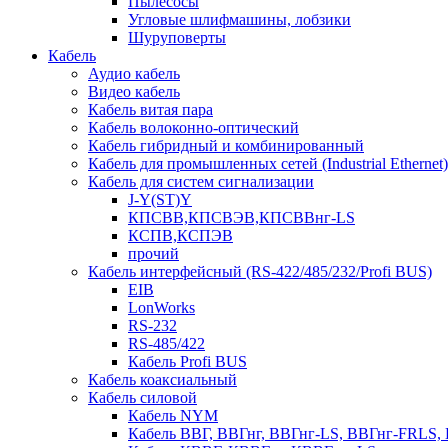
Пылесосы
Угловые шлифмашины, лобзики
Шуруповерты
Кабель
Аудио кабель
Видео кабель
Кабель витая пара
Кабель волоконно-оптический
Кабель гибридный и комбинированный
Кабель для промышленных сетей (Industrial Ethernet)
Кабель для систем сигнализации
J-Y(ST)Y
КПСВВ,КПСВЭВ,КПСВВнг-LS
КСПВ,КСПЭВ
прочий
Кабель интерфейсный (RS-422/485/232/Profi BUS)
EIB
LonWorks
RS-232
RS-485/422
Кабель Profi BUS
Кабель коаксиальный
Кабель силовой
Кабель NYM
Кабель ВВГ, ВВГнг, ВВГнг-LS, ВВГнг-FRLS