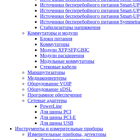
Источники бесперебойного питания Smart-U
Источники бесперебойного питания Smart-UP
Источники бесперебойного питания Smart-U
Источники бесперебойного питания Symmetra
Стабилизаторы напряжения
Коммутаторы и модули
Блоки питания
Коммутаторы
Модули XFP,SFP,GBIC
Модули расширения
Модульные коммутаторы
Стековые кабели
Маршрутизаторы
Медиаконвертеры
Оборудование VOIP
Оборудование xDSL
Програмное обеспечение
Сетевые адаптеры
PowerLine
Для шины PCI
Для шины PCI-E
Для шины USB
Инструменты и измерительные приборы
Измерительные приборы, детекторы
Детекторы, измерители