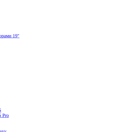
орами 19"
S
 Pro
axy