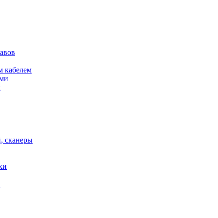
кавов
м кабелем
ами
и
, сканеры
ки
в