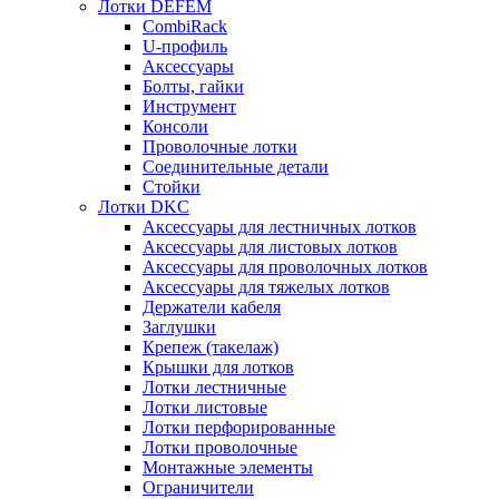
Лотки DEFEM
CombiRack
U-профиль
Аксессуары
Болты, гайки
Инструмент
Консоли
Проволочные лотки
Соединительные детали
Стойки
Лотки DKC
Аксессуары для лестничных лотков
Аксессуары для листовых лотков
Аксессуары для проволочных лотков
Аксессуары для тяжелых лотков
Держатели кабеля
Заглушки
Крепеж (такелаж)
Крышки для лотков
Лотки лестничные
Лотки листовые
Лотки перфорированные
Лотки проволочные
Монтажные элементы
Ограничители